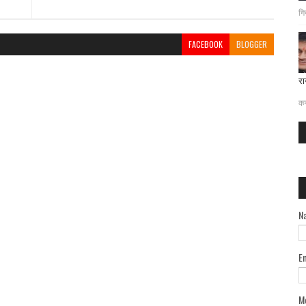
गि
FACEBOOK
BLOGGER
रा
दत
कर
N
E
M