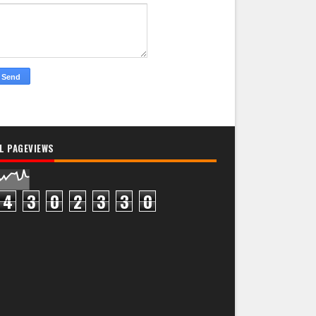
L PAGEVIEWS
4
3
0
2
3
3
0