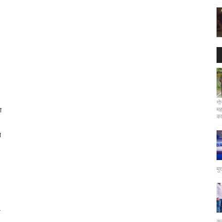
गो
मह
ा
कार
त
मु
4
कर