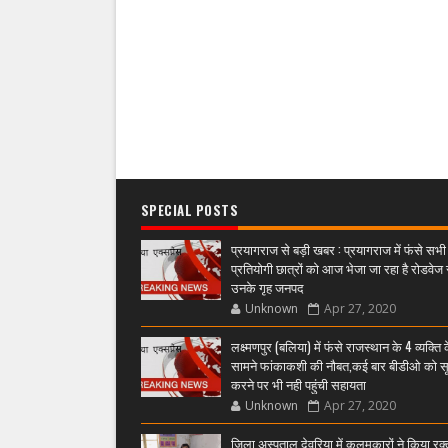
SPECIAL POSTS
प्रयागराज से बड़ी खबर : प्रयागराज में फंसे सभी
प्रतियोगी छात्रों को आज भेजा जा रहा है रोडवेज 
उनके गृह जनपद
Unknown
Apr 27, 2020
लक्ष्मणपुर (बलिया) में फंसे राजस्थान के 4 व्यक्ति 
सामने फांकाकशी की नौबत,कई बार बीडीओ को स
करने पर भी नही पहुंची सहायता
Unknown
Apr 27, 2020
जिला अस्पताल देवरिया में कलमकारों ने किया रक