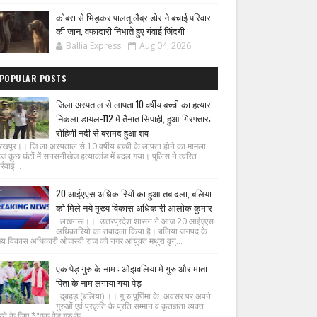
कोबरा से भिड़कर पालतू लैब्राडोर ने बचाई परिवार
की जान, वफादारी निभाते हुए गंवाई जिंदगी
Ballia Express
Aug 04, 2026
POPULAR POSTS
जिला अस्पताल से लापता 10 वर्षीय बच्ची का हत्यारा
निकला डायल-112 में तैनात सिपाही, हुआ गिरफ्तार;
रोहिणी नदी से बरामद हुआ शव
रखपुर।। जि ला अस्पताल से 10 वर्षीय बच्ची के लापता होने का मामला
ज कुछ घंटों में सनसनीखेज हत्याकांड में बदल गया। पुलिस ने त्वरित
्रवाई...
20 आईएएस अधिकारियों का हुआ तबादला, बलिया
को मिले नये मुख्य विकास अधिकारी आलोक कुमार
लखनऊ।। उत्तरप्रदेश शासन ने आज 20 आईएएस
अधिकारियो का तबादला किया है। बलिया जनपद के
ख्य विकास अधिकारी ओजस्वी राज को नगर आयुक्त मथुरा वृन्...
एक पेड़ गुरु के नाम : ओझवलिया मे गुरु और माता
पिता के नाम लगाया गया पेड़
दुबहड़ (बलिया) ।। गु रु पूर्णिमा के अवसर पर अपने
गुरुओं एवं प्रकृति के प्रति सम्मान व कृतज्ञता व्यक्त
ने के लिए *"एक पेड़ गुरु के ...