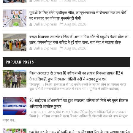
Ballia Express
Aug 06, 2026
युवाओं के लिए बनेगी एकीकृत नीति, कानून-व्यवस्था से रोजगार तक हर मोर्चे
पर सरकार का फोकस: मुख्यमंत्री योगी
Ballia Express
Aug 06, 2026
रसड़ा विधायक उमाशंकर सिंह की असामायिक मौत से चहुओर फैली शोक की
लहर, जेएनसीयू व दवा मार्केट मे हुई शोक सभा, सपा नेता ने जताया शोक
Ballia Express
Aug 06, 2026
POPULAR POSTS
जिला अस्पताल से लापता 10 वर्षीय बच्ची का हत्यारा निकला डायल-112 में
तैनात सिपाही, हुआ गिरफ्तार; रोहिणी नदी से बरामद हुआ शव
गोरखपुर।। जि ला अस्पताल से 10 वर्षीय बच्ची के लापता होने का मामला महज
कुछ घंटों में सनसनीखेज हत्याकांड में बदल गया। पुलिस ने त्वरित कार्रवाई...
20 आईएएस अधिकारियों का हुआ तबादला, बलिया को मिले नये मुख्य विकास
अधिकारी आलोक कुमार
लखनऊ।। उत्तरप्रदेश शासन ने आज 20 आईएएस अधिकारियो का तबादला
किया है। बलिया जनपद के मुख्य विकास अधिकारी ओजस्वी राज को नगर आयुक्त
मथुरा वृन्...
एक पेड़ गुरु के नाम : ओझवलिया मे गुरु और माता पिता के नाम लगाया गया पेड़