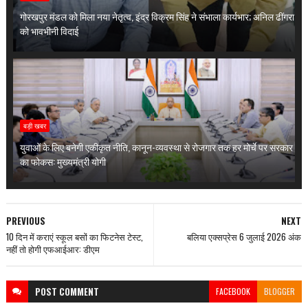
गोरखपुर मंडल को मिला नया नेतृत्व, इंद्र विक्रम सिंह ने संभाला कार्यभार; अनिल ढींगरा
को भावभीनी विदाई
बड़ी खबर
युवाओं के लिए बनेगी एकीकृत नीति, कानून-व्यवस्था से रोजगार तक हर मोर्चे पर सरकार
का फोकस: मुख्यमंत्री योगी
PREVIOUS
NEXT
10 दिन में कराएं स्कूल बसों का फिटनेस टेस्ट,
बलिया एक्सप्रेस 6 जुलाई 2026 अंक
नहीं तो होगी एफआईआर: डीएम
POST
COMMENT
FACEBOOK
BLOGGER