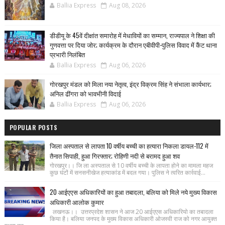
Ballia Express
Aug 08, 2026
डीडीयू के 45वें दीक्षांत समारोह में मेधावियों का सम्मान, राज्यपाल ने शिक्षा की
गुणवत्ता पर दिया जोर; कार्यक्रम के दौरान एबीवीपी-पुलिस विवाद में कैंट थाना
प्रभारी निलंबित
Ballia Express
Aug 06, 2026
गोरखपुर मंडल को मिला नया नेतृत्व, इंद्र विक्रम सिंह ने संभाला कार्यभार;
अनिल ढींगरा को भावभीनी विदाई
Ballia Express
Aug 06, 2026
POPULAR POSTS
जिला अस्पताल से लापता 10 वर्षीय बच्ची का हत्यारा निकला डायल-112 में
तैनात सिपाही, हुआ गिरफ्तार; रोहिणी नदी से बरामद हुआ शव
गोरखपुर।। जि ला अस्पताल से 10 वर्षीय बच्ची के लापता होने का मामला महज
कुछ घंटों में सनसनीखेज हत्याकांड में बदल गया। पुलिस ने त्वरित कार्रवाई...
20 आईएएस अधिकारियों का हुआ तबादला, बलिया को मिले नये मुख्य विकास
अधिकारी आलोक कुमार
लखनऊ।। उत्तरप्रदेश शासन ने आज 20 आईएएस अधिकारियो का तबादला
किया है। बलिया जनपद के मुख्य विकास अधिकारी ओजस्वी राज को नगर आयुक्त