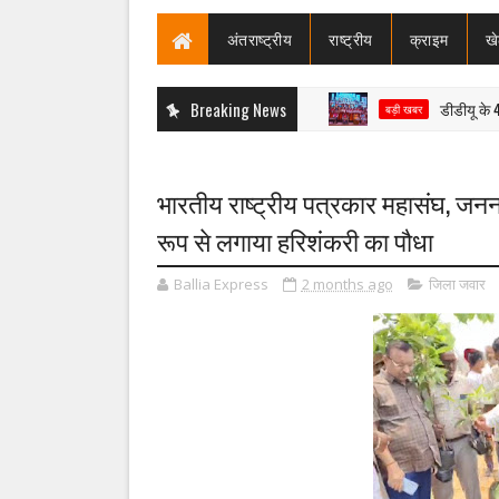
अंतराष्ट्रीय
राष्ट्रीय
क्राइम
ख
Breaking News
डीडीयू के 45वें दीक्षा
बड़ी खबर
भारतीय राष्ट्रीय पत्रकार महासंघ, जनना
रूप से लगाया हरिशंकरी का पौधा
Ballia Express
2 months ago
जिला जवार