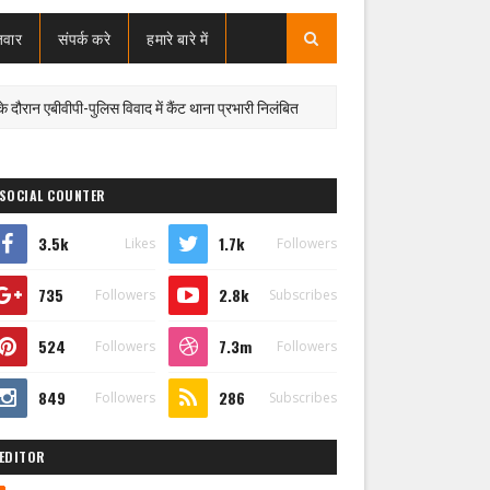
जवार
संपर्क करे
हमारे बारे में
एबीवीपी-पुलिस विवाद में कैंट थाना प्रभारी निलंबित
गोरखपुर मंडल को मिल
बड़ी खबर
SOCIAL COUNTER
3.5k
1.7k
Likes
Followers
735
2.8k
Followers
Subscribes
524
7.3m
Followers
Followers
849
286
Followers
Subscribes
EDITOR