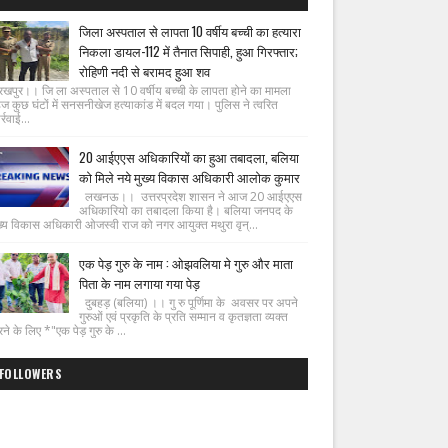
जिला अस्पताल से लापता 10 वर्षीय बच्ची का हत्यारा
निकला डायल-112 में तैनात सिपाही, हुआ गिरफ्तार;
रोहिणी नदी से बरामद हुआ शव
रखपुर।। जि ला अस्पताल से 10 वर्षीय बच्ची के लापता होने का मामला
ज कुछ घंटों में सनसनीखेज हत्याकांड में बदल गया। पुलिस ने त्वरित
्रवाई...
20 आईएएस अधिकारियों का हुआ तबादला, बलिया
को मिले नये मुख्य विकास अधिकारी आलोक कुमार
लखनऊ।। उत्तरप्रदेश शासन ने आज 20 आईएएस
अधिकारियो का तबादला किया है। बलिया जनपद के
ख्य विकास अधिकारी ओजस्वी राज को नगर आयुक्त मथुरा वृन्...
एक पेड़ गुरु के नाम : ओझवलिया मे गुरु और माता
पिता के नाम लगाया गया पेड़
दुबहड़ (बलिया) ।। गु रु पूर्णिमा के अवसर पर अपने
गुरुओं एवं प्रकृति के प्रति सम्मान व कृतज्ञता व्यक्त
ने के लिए *"एक पेड़ गुरु के ...
FOLLOWERS