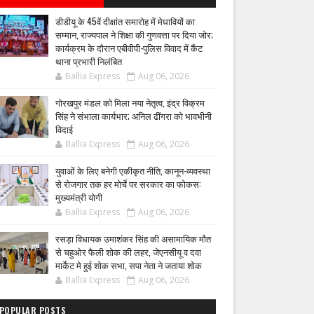
डीडीयू के 45वें दीक्षांत समारोह में मेधावियों का
सम्मान, राज्यपाल ने शिक्षा की गुणवत्ता पर दिया जोर;
कार्यक्रम के दौरान एबीवीपी-पुलिस विवाद में कैंट
थाना प्रभारी निलंबित
Ballia Express
Aug 06, 2026
गोरखपुर मंडल को मिला नया नेतृत्व, इंद्र विक्रम
सिंह ने संभाला कार्यभार; अनिल ढींगरा को भावभीनी
विदाई
Ballia Express
Aug 06, 2026
युवाओं के लिए बनेगी एकीकृत नीति, कानून-व्यवस्था
से रोजगार तक हर मोर्चे पर सरकार का फोकस:
मुख्यमंत्री योगी
Ballia Express
Aug 06, 2026
रसड़ा विधायक उमाशंकर सिंह की असामायिक मौत
से चहुओर फैली शोक की लहर, जेएनसीयू व दवा
मार्केट मे हुई शोक सभा, सपा नेता ने जताया शोक
Ballia Express
Aug 06, 2026
POPULAR POSTS