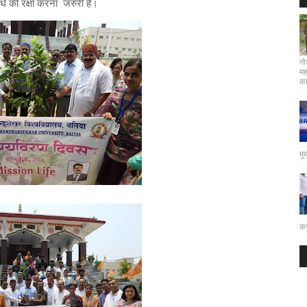
धे की रक्षा करना जरुरी है।
गो
मह
कार
मु
कर