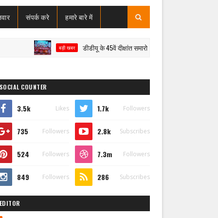
जवार
संपर्क करे
हमारे बारे में
डीडीयू के 45वें दीक्षांत समारोह में मेधावियों का सम्मान, राज्यपाल ने शिक
बड़ी खबर
SOCIAL COUNTER
3.5k
1.7k
Likes
Followers
735
2.8k
Followers
Subscribes
524
7.3m
Followers
Followers
849
286
Followers
Subscribes
EDITOR