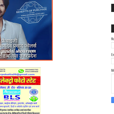
N
E
M