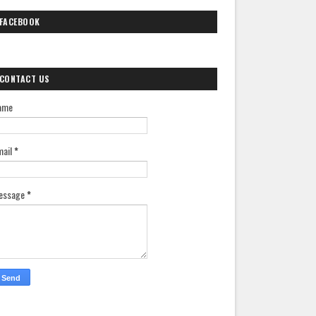
FACEBOOK
CONTACT US
ame
mail
*
essage
*