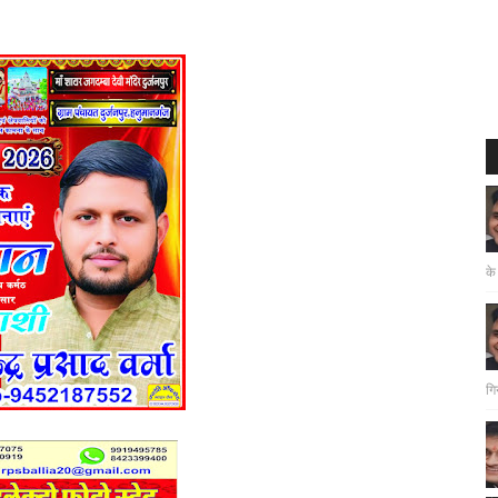
के
गि