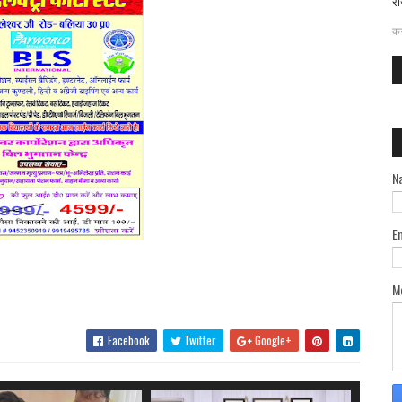
रा
दत
कर
N
E
M
Facebook
Twitter
Google+