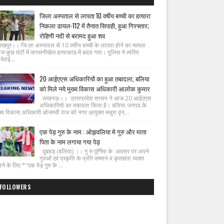
जिला अस्पताल से लापता 10 वर्षीय बच्ची का हत्यारा
निकला डायल-112 में तैनात सिपाही, हुआ गिरफ्तार;
रोहिणी नदी से बरामद हुआ शव
रखपुर।। जि ला अस्पताल से 10 वर्षीय बच्ची के लापता होने का मामला
ज कुछ घंटों में सनसनीखेज हत्याकांड में बदल गया। पुलिस ने त्वरित
्रवाई...
20 आईएएस अधिकारियों का हुआ तबादला, बलिया
को मिले नये मुख्य विकास अधिकारी आलोक कुमार
लखनऊ।। उत्तरप्रदेश शासन ने आज 20 आईएएस
अधिकारियो का तबादला किया है। बलिया जनपद के
ख्य विकास अधिकारी ओजस्वी राज को नगर आयुक्त मथुरा वृन्...
एक पेड़ गुरु के नाम : ओझवलिया मे गुरु और माता
पिता के नाम लगाया गया पेड़
दुबहड़ (बलिया) ।। गु रु पूर्णिमा के अवसर पर अपने
गुरुओं एवं प्रकृति के प्रति सम्मान व कृतज्ञता व्यक्त
ने के लिए *"एक पेड़ गुरु के ...
FOLLOWERS