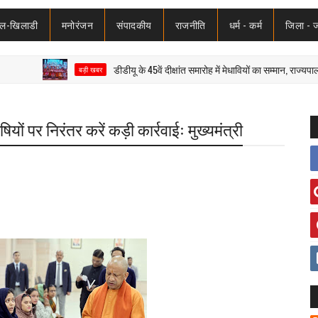
ेल-खिलाडी
मनोरंजन
संपादकीय
राजनीति
धर्म - कर्म
जिला - 
डीडीयू के 45वें दीक्षांत समारोह में मेधावियों का सम्मान, राज्यपाल ने शिक्
बड़ी खबर
ियों पर निरंतर करें कड़ी कार्रवाईः मुख्यमंत्री