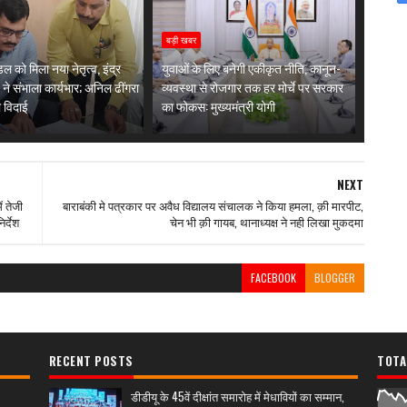
बड़ी खबर
ल को मिला नया नेतृत्व, इंद्र
युवाओं के लिए बनेगी एकीकृत नीति, कानून-
 ने संभाला कार्यभार; अनिल ढींगरा
व्यवस्था से रोजगार तक हर मोर्चे पर सरकार
 विदाई
का फोकस: मुख्यमंत्री योगी
NEXT
ं तेजी
बाराबंकी मे पत्रकार पर अवैध विद्यालय संचालक ने किया हमला, क़ी मारपीट,
र्देश
चेन भी क़ी गायब, थानाध्यक्ष ने नही लिखा मुकदमा
FACEBOOK
BLOGGER
RECENT POSTS
TOTA
डीडीयू के 45वें दीक्षांत समारोह में मेधावियों का सम्मान,