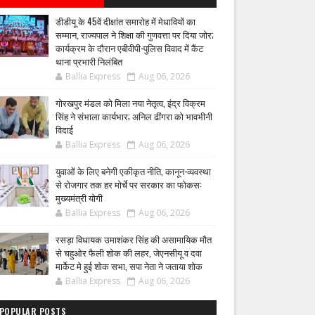
डीडीयू के 45वें दीक्षांत समारोह में मेधावियों का
सम्मान, राज्यपाल ने शिक्षा की गुणवत्ता पर दिया जोर;
कार्यक्रम के दौरान एबीवीपी-पुलिस विवाद में कैंट
थाना प्रभारी निलंबित
Ballia Express
Aug 06, 2026
गोरखपुर मंडल को मिला नया नेतृत्व, इंद्र विक्रम
सिंह ने संभाला कार्यभार; अनिल ढींगरा को भावभीनी
विदाई
Ballia Express
Aug 06, 2026
युवाओं के लिए बनेगी एकीकृत नीति, कानून-व्यवस्था
से रोजगार तक हर मोर्चे पर सरकार का फोकस:
मुख्यमंत्री योगी
Ballia Express
Aug 06, 2026
रसड़ा विधायक उमाशंकर सिंह की असामायिक मौत
से चहुओर फैली शोक की लहर, जेएनसीयू व दवा
मार्केट मे हुई शोक सभा, सपा नेता ने जताया शोक
Ballia Express
Aug 06, 2026
POPULAR POSTS