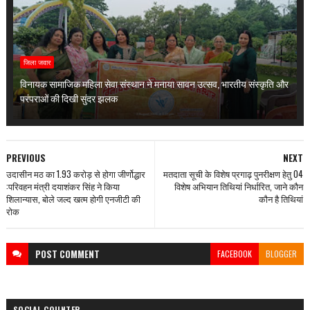
जिला जवार
विनायक सामाजिक महिला सेवा संस्थान ने मनाया सावन उत्सव, भारतीय संस्कृति और
परंपराओं की दिखी सुंदर झलक
PREVIOUS
NEXT
उदासीन मठ का 1.93 करोड़ से होगा जीर्णोद्धार
मतदाता सूची के विशेष प्रगाढ़ पुनरीक्षण हेतु 04
:परिवहन मंत्री दयाशंकर सिंह ने किया
विशेष अभियान तिथियां निर्धारित, जाने कौन
शिलान्यास, बोले जल्द खत्म होगी एनजीटी की
कौन है तिथियां
रोक
POST
COMMENT
FACEBOOK
BLOGGER
SOCIAL COUNTER