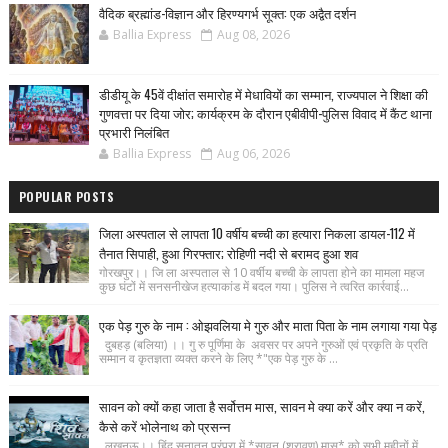
वैदिक ब्रह्मांड-विज्ञान और हिरण्यगर्भ सूक्त: एक अद्वैत दर्शन
Ballia Express
Aug 08, 2026
डीडीयू के 45वें दीक्षांत समारोह में मेधावियों का सम्मान, राज्यपाल ने शिक्षा की
गुणवत्ता पर दिया जोर; कार्यक्रम के दौरान एबीवीपी-पुलिस विवाद में कैंट थाना
प्रभारी निलंबित
Ballia Express
Aug 06, 2026
POPULAR POSTS
जिला अस्पताल से लापता 10 वर्षीय बच्ची का हत्यारा निकला डायल-112 में
तैनात सिपाही, हुआ गिरफ्तार; रोहिणी नदी से बरामद हुआ शव
गोरखपुर।। जि ला अस्पताल से 10 वर्षीय बच्ची के लापता होने का मामला महज
कुछ घंटों में सनसनीखेज हत्याकांड में बदल गया। पुलिस ने त्वरित कार्रवाई...
एक पेड़ गुरु के नाम : ओझवलिया मे गुरु और माता पिता के नाम लगाया गया पेड़
दुबहड़ (बलिया) ।। गु रु पूर्णिमा के अवसर पर अपने गुरुओं एवं प्रकृति के प्रति
सम्मान व कृतज्ञता व्यक्त करने के लिए *"एक पेड़ गुरु के ...
सावन को क्यों कहा जाता है सर्वोत्तम मास, सावन मे क्या करें और क्या न करें,
कैसे करें भोलेनाथ को प्रसन्न
लखनऊ।। हिंदू सनातन परंपरा में *सावन (श्रावण) मास* को सभी महीनों में