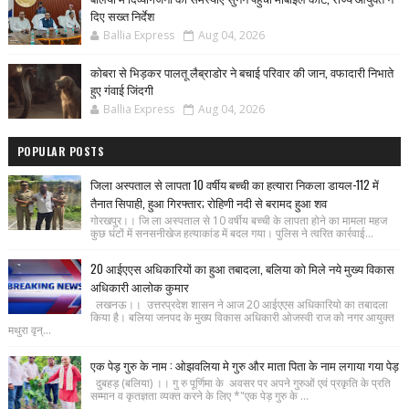
दिए सख्त निर्देश
Ballia Express
Aug 04, 2026
कोबरा से भिड़कर पालतू लैब्राडोर ने बचाई परिवार की जान, वफादारी निभाते
हुए गंवाई जिंदगी
Ballia Express
Aug 04, 2026
POPULAR POSTS
जिला अस्पताल से लापता 10 वर्षीय बच्ची का हत्यारा निकला डायल-112 में
तैनात सिपाही, हुआ गिरफ्तार; रोहिणी नदी से बरामद हुआ शव
गोरखपुर।। जि ला अस्पताल से 10 वर्षीय बच्ची के लापता होने का मामला महज
कुछ घंटों में सनसनीखेज हत्याकांड में बदल गया। पुलिस ने त्वरित कार्रवाई...
20 आईएएस अधिकारियों का हुआ तबादला, बलिया को मिले नये मुख्य विकास
अधिकारी आलोक कुमार
लखनऊ।। उत्तरप्रदेश शासन ने आज 20 आईएएस अधिकारियो का तबादला
किया है। बलिया जनपद के मुख्य विकास अधिकारी ओजस्वी राज को नगर आयुक्त
मथुरा वृन्...
एक पेड़ गुरु के नाम : ओझवलिया मे गुरु और माता पिता के नाम लगाया गया पेड़
दुबहड़ (बलिया) ।। गु रु पूर्णिमा के अवसर पर अपने गुरुओं एवं प्रकृति के प्रति
सम्मान व कृतज्ञता व्यक्त करने के लिए *"एक पेड़ गुरु के ...