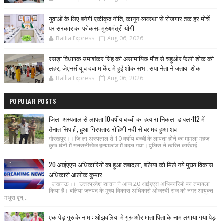
युवाओं के लिए बनेगी एकीकृत नीति, कानून-व्यवस्था से रोजगार तक हर मोर्चे
पर सरकार का फोकस: मुख्यमंत्री योगी
Ballia Express
Aug 06, 2026
रसड़ा विधायक उमाशंकर सिंह की असामायिक मौत से चहुओर फैली शोक की
लहर, जेएनसीयू व दवा मार्केट मे हुई शोक सभा, सपा नेता ने जताया शोक
Ballia Express
Aug 06, 2026
POPULAR POSTS
जिला अस्पताल से लापता 10 वर्षीय बच्ची का हत्यारा निकला डायल-112 में
तैनात सिपाही, हुआ गिरफ्तार; रोहिणी नदी से बरामद हुआ शव
गोरखपुर।। जि ला अस्पताल से 10 वर्षीय बच्ची के लापता होने का मामला महज
कुछ घंटों में सनसनीखेज हत्याकांड में बदल गया। पुलिस ने त्वरित कार्रवाई...
20 आईएएस अधिकारियों का हुआ तबादला, बलिया को मिले नये मुख्य विकास
अधिकारी आलोक कुमार
लखनऊ।। उत्तरप्रदेश शासन ने आज 20 आईएएस अधिकारियो का तबादला
किया है। बलिया जनपद के मुख्य विकास अधिकारी ओजस्वी राज को नगर आयुक्त
मथुरा वृन्...
एक पेड़ गुरु के नाम : ओझवलिया मे गुरु और माता पिता के नाम लगाया गया पेड़