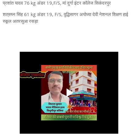
प्रशांत यादव 76 kg अंडर 19,F/S, मां दुर्गा इंटर कॉलेज सिकंदरपुर
शत्रुघ्न सिंह 61 kg अंडर 19, F/S, वुद्धिसागर अयोध्या देवी नेशनल शिक्षण हाई
स्कूल अतरसुआ रसड़ा