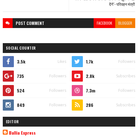
देंगे’- परिवहन मंत्री
POST
COMMENT
FACEBOOK
BLOGGER
SOCIAL COUNTER
3.5k
1.7k
Likes
Followers
735
2.8k
Followers
Subscribes
524
7.3m
Followers
Followers
849
286
Followers
Subscribes
EDITOR
Ballia Express