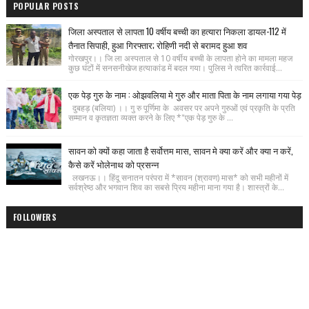
POPULAR POSTS
जिला अस्पताल से लापता 10 वर्षीय बच्ची का हत्यारा निकला डायल-112 में
तैनात सिपाही, हुआ गिरफ्तार; रोहिणी नदी से बरामद हुआ शव
गोरखपुर।। जि ला अस्पताल से 10 वर्षीय बच्ची के लापता होने का मामला महज
कुछ घंटों में सनसनीखेज हत्याकांड में बदल गया। पुलिस ने त्वरित कार्रवाई...
एक पेड़ गुरु के नाम : ओझवलिया मे गुरु और माता पिता के नाम लगाया गया पेड़
दुबहड़ (बलिया) ।। गु रु पूर्णिमा के अवसर पर अपने गुरुओं एवं प्रकृति के प्रति
सम्मान व कृतज्ञता व्यक्त करने के लिए *"एक पेड़ गुरु के ...
सावन को क्यों कहा जाता है सर्वोत्तम मास, सावन मे क्या करें और क्या न करें,
कैसे करें भोलेनाथ को प्रसन्न
लखनऊ।। हिंदू सनातन परंपरा में *सावन (श्रावण) मास* को सभी महीनों में
सर्वश्रेष्ठ और भगवान शिव का सबसे प्रिय महीना माना गया है। शास्त्रों के...
FOLLOWERS