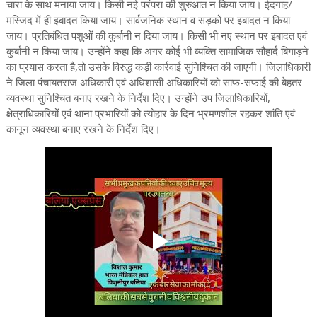
चारा के साथ मनाया जाय। किसी नई परंपरा की शुरुआत न किया जाय। ईदगाह/
मस्जिद में ही इबादत किया जाय। सार्वजनिक स्थान व सड़कों पर इबादत न किया
जाय। प्रतिबंधित पशुओं की कुर्बानी न दिया जाय। किसी भी नए स्थान पर इबादत एवं
कुर्बानी न किया जाय। उन्होंने कहा कि अगर कोई भी व्यक्ति सामाजिक सौहार्द बिगाड़ने
का प्रयास करता है,तो उसके विरुद्ध कड़ी कार्रवाई सुनिश्चित की जाएगी। जिलाधिकारी
ने जिला पंचायतराज अधिकारी एवं अधिशासी अधिकारियों को साफ-सफाई की बेहतर
व्यवस्था सुनिश्चित बनाए रखने के निर्देश दिए। उन्होंने उप जिलाधिकारियों,
क्षेत्राधिकारियों एवं थाना प्रभारियों को त्योहार के दिन भ्रमणशील रहकर शांति एवं
कानून व्यवस्था बनाए रखने के निर्देश दिए।