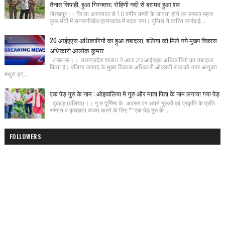
तैनात सिपाही, हुआ गिरफ्तार; रोहिणी नदी से बरामद हुआ शव
गोरखपुर।। जि ला अस्पताल से 10 वर्षीय बच्ची के लापता होने का मामला महज
कुछ घंटों में सनसनीखेज हत्याकांड में बदल गया। पुलिस ने त्वरित कार्रवाई...
20 आईएएस अधिकारियों का हुआ तबादला, बलिया को मिले नये मुख्य विकास
अधिकारी आलोक कुमार
लखनऊ।। उत्तरप्रदेश शासन ने आज 20 आईएएस अधिकारियो का तबादला
किया है। बलिया जनपद के मुख्य विकास अधिकारी ओजस्वी राज को नगर आयुक्त
मथुरा वृन्...
एक पेड़ गुरु के नाम : ओझवलिया मे गुरु और माता पिता के नाम लगाया गया पेड़
दुबहड़ (बलिया) ।। गु रु पूर्णिमा के अवसर पर अपने गुरुओं एवं प्रकृति के प्रति
सम्मान व कृतज्ञता व्यक्त करने के लिए *"एक पेड़ गुरु के ...
FOLLOWERS