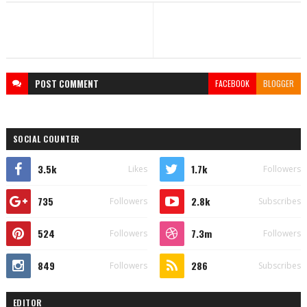
POST
COMMENT
FACEBOOK
BLOGGER
SOCIAL COUNTER
3.5k
1.7k
Likes
Followers
735
2.8k
Followers
Subscribes
524
7.3m
Followers
Followers
849
286
Followers
Subscribes
EDITOR