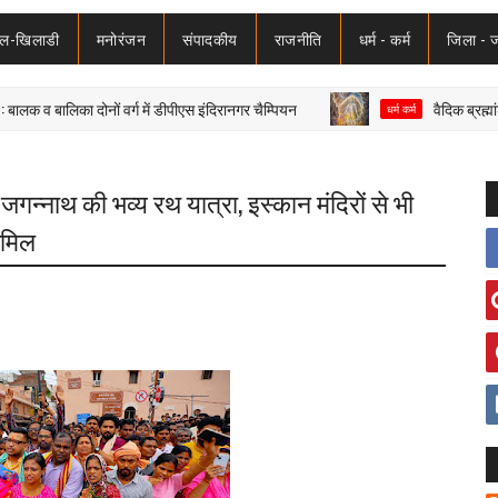
ेल-खिलाडी
मनोरंजन
संपादकीय
राजनीति
धर्म - कर्म
जिला - 
िका दोनों वर्ग में डीपीएस इंदिरानगर चैम्पियन
वैदिक ब्रह्मांड-विज्ञान 
धर्म कर्म
गन्नाथ की भव्य रथ यात्रा, इस्कान मंदिरों से भी
ामिल