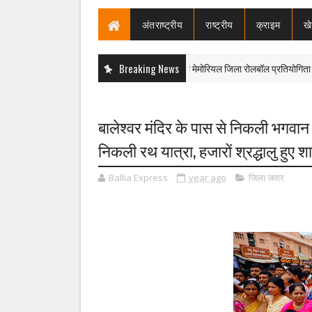
अंतराष्ट्रीय
राष्ट्रीय
क्राइम
ख
Breaking News
मानव वर्मा मेमोरियल जिला रोलबॉल प्रतियोगिता : बालक व बाल
लखनऊ
बालेश्वर मंदिर के पास से निकली भगवान ज
निकली रथ यात्रा, हजारों श्रद्धालु हुए श
Ballia Express
year ago
जिला जवार