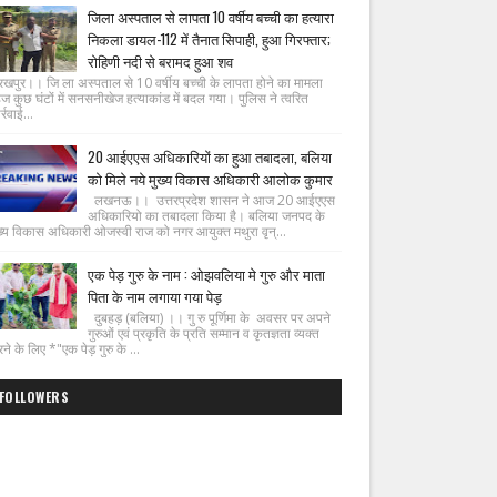
जिला अस्पताल से लापता 10 वर्षीय बच्ची का हत्यारा
निकला डायल-112 में तैनात सिपाही, हुआ गिरफ्तार;
रोहिणी नदी से बरामद हुआ शव
रखपुर।। जि ला अस्पताल से 10 वर्षीय बच्ची के लापता होने का मामला
ज कुछ घंटों में सनसनीखेज हत्याकांड में बदल गया। पुलिस ने त्वरित
्रवाई...
20 आईएएस अधिकारियों का हुआ तबादला, बलिया
को मिले नये मुख्य विकास अधिकारी आलोक कुमार
लखनऊ।। उत्तरप्रदेश शासन ने आज 20 आईएएस
अधिकारियो का तबादला किया है। बलिया जनपद के
ख्य विकास अधिकारी ओजस्वी राज को नगर आयुक्त मथुरा वृन्...
एक पेड़ गुरु के नाम : ओझवलिया मे गुरु और माता
पिता के नाम लगाया गया पेड़
दुबहड़ (बलिया) ।। गु रु पूर्णिमा के अवसर पर अपने
गुरुओं एवं प्रकृति के प्रति सम्मान व कृतज्ञता व्यक्त
ने के लिए *"एक पेड़ गुरु के ...
FOLLOWERS