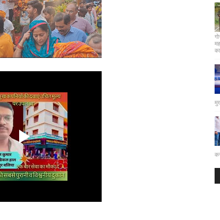
गो
मह
कार
मु
कर