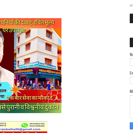
दत
कर
N
E
M