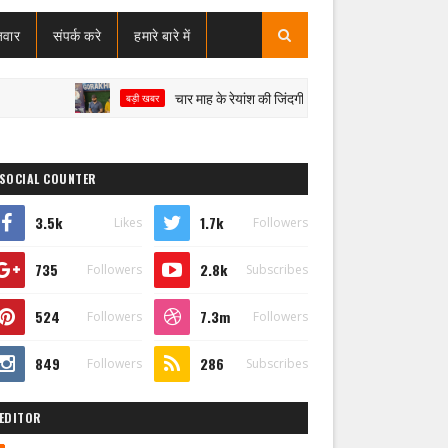
जवार
संपर्क करे
हमारे बारे में
चार माह के रेयांश की जिंदगी पर संकट, SMA टाइप-1 से जंग; इलाज के ल
बड़ी खबर
SOCIAL COUNTER
3.5k
1.7k
Likes
Followers
735
2.8k
Followers
Subscribes
524
7.3m
Followers
Followers
849
286
Followers
Subscribes
EDITOR