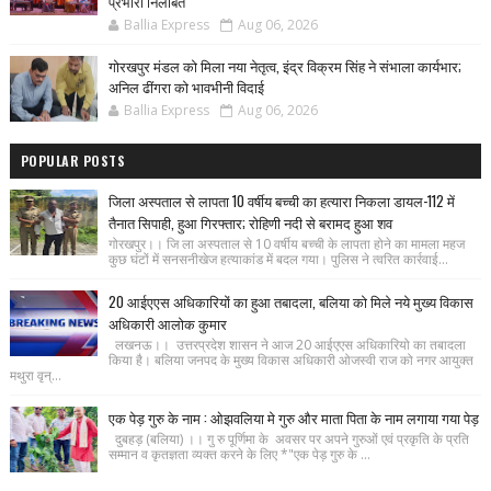
प्रभारी निलंबित
Ballia Express
Aug 06, 2026
गोरखपुर मंडल को मिला नया नेतृत्व, इंद्र विक्रम सिंह ने संभाला कार्यभार;
अनिल ढींगरा को भावभीनी विदाई
Ballia Express
Aug 06, 2026
POPULAR POSTS
जिला अस्पताल से लापता 10 वर्षीय बच्ची का हत्यारा निकला डायल-112 में
तैनात सिपाही, हुआ गिरफ्तार; रोहिणी नदी से बरामद हुआ शव
गोरखपुर।। जि ला अस्पताल से 10 वर्षीय बच्ची के लापता होने का मामला महज
कुछ घंटों में सनसनीखेज हत्याकांड में बदल गया। पुलिस ने त्वरित कार्रवाई...
20 आईएएस अधिकारियों का हुआ तबादला, बलिया को मिले नये मुख्य विकास
अधिकारी आलोक कुमार
लखनऊ।। उत्तरप्रदेश शासन ने आज 20 आईएएस अधिकारियो का तबादला
किया है। बलिया जनपद के मुख्य विकास अधिकारी ओजस्वी राज को नगर आयुक्त
मथुरा वृन्...
एक पेड़ गुरु के नाम : ओझवलिया मे गुरु और माता पिता के नाम लगाया गया पेड़
दुबहड़ (बलिया) ।। गु रु पूर्णिमा के अवसर पर अपने गुरुओं एवं प्रकृति के प्रति
सम्मान व कृतज्ञता व्यक्त करने के लिए *"एक पेड़ गुरु के ...