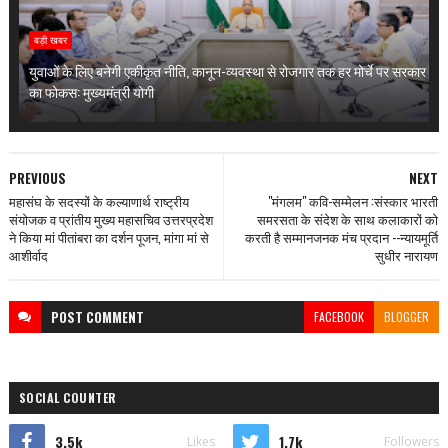
बड़ी खबर
युवाओं के लिए बनेगी एकीकृत नीति, कानून-व्यवस्था से रोजगार तक हर मोर्चे पर सरकार
का फोकस: मुख्यमंत्री योगी
PREVIOUS
NEXT
महासंघ के सदस्यों के कल्याणार्थ राष्ट्रीय
"मंगलम" कवि-सम्मेलन :संस्कार भारती
संयोजक व प्रांतीय मुख्य महासचिव उत्तरप्रदेश
समरसता के संदेश के साथ कलाकारों को
ने किया मां पीतांबरा का दर्शन पूजन, मांगा मां से
करती है सम्मानजनक मंच प्रदान --न्यायमूर्ति
आशीर्वाद
सुधीर नारायण
POST
COMMENT
FACEBOOK
BLOGGER
SOCIAL COUNTER
3.5k
1.7k
Likes
Followers