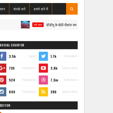
जवार
संपर्क करे
हमारे बारे में
डीडीयू के 45वें दीक्षांत समारोह में मेधावियों का सम्मान, राज्यपाल ने 
बड़ी खबर
SOCIAL COUNTER
3.5k
1.7k
Likes
Followers
735
2.8k
Followers
Subscribes
524
7.3m
Followers
Followers
849
286
Followers
Subscribes
EDITOR