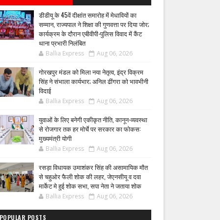
डीडीयू के 45वें दीक्षांत समारोह में मेधावियों का
सम्मान, राज्यपाल ने शिक्षा की गुणवत्ता पर दिया जोर;
कार्यक्रम के दौरान एबीवीपी-पुलिस विवाद में कैंट
थाना प्रभारी निलंबित
Ballia Express
Aug 06, 2026
गोरखपुर मंडल को मिला नया नेतृत्व, इंद्र विक्रम
सिंह ने संभाला कार्यभार; अनिल ढींगरा को भावभीनी
विदाई
Ballia Express
Aug 06, 2026
युवाओं के लिए बनेगी एकीकृत नीति, कानून-व्यवस्था
से रोजगार तक हर मोर्चे पर सरकार का फोकस:
मुख्यमंत्री योगी
Ballia Express
Aug 06, 2026
रसड़ा विधायक उमाशंकर सिंह की असामायिक मौत
से चहुओर फैली शोक की लहर, जेएनसीयू व दवा
मार्केट मे हुई शोक सभा, सपा नेता ने जताया शोक
Ballia Express
Aug 06, 2026
POPULAR POSTS