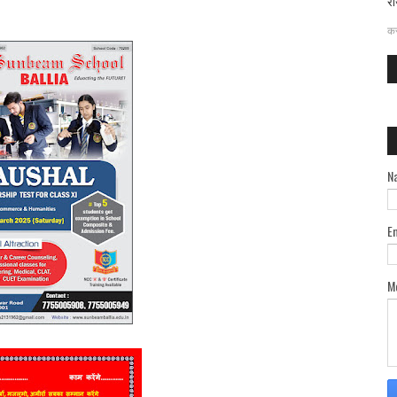
रा
दत
कर
N
E
M