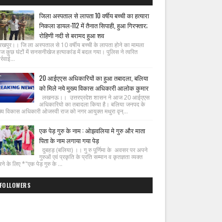
जिला अस्पताल से लापता 10 वर्षीय बच्ची का हत्यारा
निकला डायल-112 में तैनात सिपाही, हुआ गिरफ्तार;
रोहिणी नदी से बरामद हुआ शव
रखपुर।। जि ला अस्पताल से 10 वर्षीय बच्ची के लापता होने का मामला
ज कुछ घंटों में सनसनीखेज हत्याकांड में बदल गया। पुलिस ने त्वरित
्रवाई...
20 आईएएस अधिकारियों का हुआ तबादला, बलिया
को मिले नये मुख्य विकास अधिकारी आलोक कुमार
लखनऊ।। उत्तरप्रदेश शासन ने आज 20 आईएएस
अधिकारियो का तबादला किया है। बलिया जनपद के
ख्य विकास अधिकारी ओजस्वी राज को नगर आयुक्त मथुरा वृन्...
एक पेड़ गुरु के नाम : ओझवलिया मे गुरु और माता
पिता के नाम लगाया गया पेड़
दुबहड़ (बलिया) ।। गु रु पूर्णिमा के अवसर पर अपने
गुरुओं एवं प्रकृति के प्रति सम्मान व कृतज्ञता व्यक्त
ने के लिए *"एक पेड़ गुरु के ...
FOLLOWERS