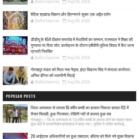
Ballia Express
Aug 08, 2026
वैदिक ब्रह्मांड-विज्ञान और हिरण्यगर्भ सूक्त: एक अद्वैत दर्शन
Ballia Express
Aug 08, 2026
डीडीयू के 45वें दीक्षांत समारोह में मेधावियों का सम्मान, राज्यपाल ने शिक्षा की
गुणवत्ता पर दिया जोर; कार्यक्रम के दौरान एबीवीपी-पुलिस विवाद में कैंट थाना
प्रभारी निलंबित
Ballia Express
Aug 06, 2026
गोरखपुर मंडल को मिला नया नेतृत्व, इंद्र विक्रम सिंह ने संभाला कार्यभार;
अनिल ढींगरा को भावभीनी विदाई
Ballia Express
Aug 06, 2026
POPULAR POSTS
जिला अस्पताल से लापता 10 वर्षीय बच्ची का हत्यारा निकला डायल-112 में
तैनात सिपाही, हुआ गिरफ्तार; रोहिणी नदी से बरामद हुआ शव
गोरखपुर।। जि ला अस्पताल से 10 वर्षीय बच्ची के लापता होने का मामला महज
कुछ घंटों में सनसनीखेज हत्याकांड में बदल गया। पुलिस ने त्वरित कार्रवाई...
20 आईएएस अधिकारियों का हुआ तबादला, बलिया को मिले नये मुख्य विकास