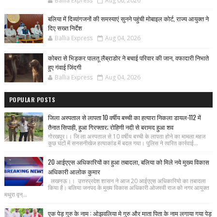
Ballia Express
Aug 06, 2026
बलिया में दिव्यांगजनों की समस्याएं सुनने पहुंची मोबाइल कोर्ट, राज्य आयुक्त ने
दिए सख्त निर्देश
Ballia Express
Aug 04, 2026
कोबरा से भिड़कर पालतू लैब्राडोर ने बचाई परिवार की जान, वफादारी निभाते
हुए गंवाई जिंदगी
Ballia Express
Aug 04, 2026
POPULAR POSTS
जिला अस्पताल से लापता 10 वर्षीय बच्ची का हत्यारा निकला डायल-112 में
तैनात सिपाही, हुआ गिरफ्तार; रोहिणी नदी से बरामद हुआ शव
गोरखपुर।। जि ला अस्पताल से 10 वर्षीय बच्ची के लापता होने का मामला महज
कुछ घंटों में सनसनीखेज हत्याकांड में बदल गया। पुलिस ने त्वरित कार्रवाई...
20 आईएएस अधिकारियों का हुआ तबादला, बलिया को मिले नये मुख्य विकास
अधिकारी आलोक कुमार
लखनऊ।। उत्तरप्रदेश शासन ने आज 20 आईएएस अधिकारियो का तबादला
किया है। बलिया जनपद के मुख्य विकास अधिकारी ओजस्वी राज को नगर आयुक्त
मथुरा वृन्...
एक पेड़ गुरु के नाम : ओझवलिया मे गुरु और माता पिता के नाम लगाया गया पेड़