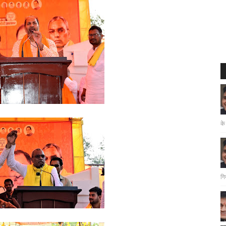
के
गि