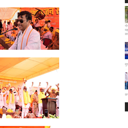
गो
मह
कार
मु
कर