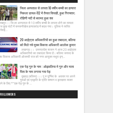
जिला अस्पताल से लापता 10 वर्षीय बच्ची का हत्यारा
निकला डायल-112 में तैनात सिपाही, हुआ गिरफ्तार;
रोहिणी नदी से बरामद हुआ शव
रखपुर।। जि ला अस्पताल से 10 वर्षीय बच्ची के लापता होने का मामला
ज कुछ घंटों में सनसनीखेज हत्याकांड में बदल गया। पुलिस ने त्वरित
्रवाई...
20 आईएएस अधिकारियों का हुआ तबादला, बलिया
को मिले नये मुख्य विकास अधिकारी आलोक कुमार
लखनऊ।। उत्तरप्रदेश शासन ने आज 20 आईएएस
अधिकारियो का तबादला किया है। बलिया जनपद के
ख्य विकास अधिकारी ओजस्वी राज को नगर आयुक्त मथुरा वृन्...
एक पेड़ गुरु के नाम : ओझवलिया मे गुरु और माता
पिता के नाम लगाया गया पेड़
दुबहड़ (बलिया) ।। गु रु पूर्णिमा के अवसर पर अपने
गुरुओं एवं प्रकृति के प्रति सम्मान व कृतज्ञता व्यक्त
ने के लिए *"एक पेड़ गुरु के ...
FOLLOWERS