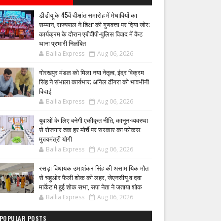
डीडीयू के 45वें दीक्षांत समारोह में मेधावियों का
सम्मान, राज्यपाल ने शिक्षा की गुणवत्ता पर दिया जोर;
कार्यक्रम के दौरान एबीवीपी-पुलिस विवाद में कैंट
थाना प्रभारी निलंबित
Ballia Express
Aug 06, 2026
गोरखपुर मंडल को मिला नया नेतृत्व, इंद्र विक्रम
सिंह ने संभाला कार्यभार; अनिल ढींगरा को भावभीनी
विदाई
Ballia Express
Aug 06, 2026
युवाओं के लिए बनेगी एकीकृत नीति, कानून-व्यवस्था
से रोजगार तक हर मोर्चे पर सरकार का फोकस:
मुख्यमंत्री योगी
Ballia Express
Aug 06, 2026
रसड़ा विधायक उमाशंकर सिंह की असामायिक मौत
से चहुओर फैली शोक की लहर, जेएनसीयू व दवा
मार्केट मे हुई शोक सभा, सपा नेता ने जताया शोक
Ballia Express
Aug 06, 2026
POPULAR POSTS