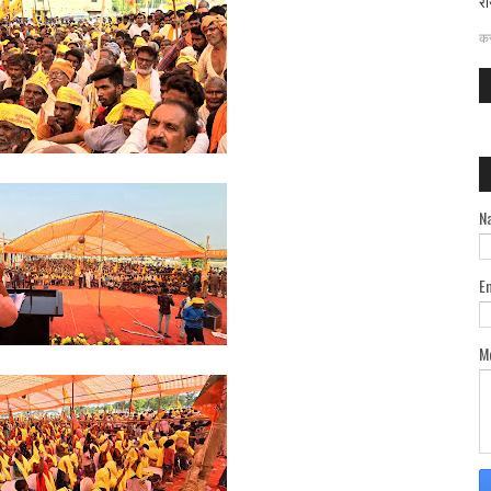
रा
दत
कर
N
E
M