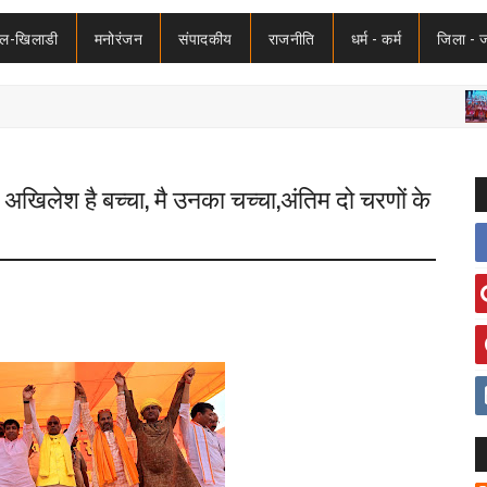
ेल-खिलाडी
मनोरंजन
संपादकीय
राजनीति
धर्म - कर्म
जिला - 
बड़ी
अखिलेश है बच्चा, मै उनका चच्चा,अंतिम दो चरणों के