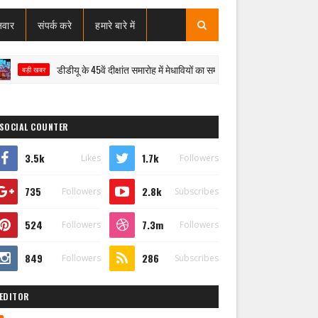
जवार
संपर्क करे
हमारे बारे में
डीडीयू के 45वें दीक्षांत समारोह में मेधावियों का सम्मान, राज्यपाल ने शिक्षा की गुणवत्ता पर 
 खबर
SOCIAL COUNTER
3.5k
1.7k
Likes
Followers
735
2.8k
Followers
Subscribes
524
7.3m
Followers
Followers
849
286
Followers
Subscribes
EDITOR