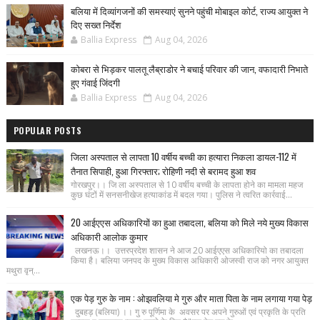
बलिया में दिव्यांगजनों की समस्याएं सुनने पहुंची मोबाइल कोर्ट, राज्य आयुक्त ने
दिए सख्त निर्देश
Ballia Express
Aug 04, 2026
कोबरा से भिड़कर पालतू लैब्राडोर ने बचाई परिवार की जान, वफादारी निभाते
हुए गंवाई जिंदगी
Ballia Express
Aug 04, 2026
POPULAR POSTS
जिला अस्पताल से लापता 10 वर्षीय बच्ची का हत्यारा निकला डायल-112 में
तैनात सिपाही, हुआ गिरफ्तार; रोहिणी नदी से बरामद हुआ शव
गोरखपुर।। जि ला अस्पताल से 10 वर्षीय बच्ची के लापता होने का मामला महज
कुछ घंटों में सनसनीखेज हत्याकांड में बदल गया। पुलिस ने त्वरित कार्रवाई...
20 आईएएस अधिकारियों का हुआ तबादला, बलिया को मिले नये मुख्य विकास
अधिकारी आलोक कुमार
लखनऊ।। उत्तरप्रदेश शासन ने आज 20 आईएएस अधिकारियो का तबादला
किया है। बलिया जनपद के मुख्य विकास अधिकारी ओजस्वी राज को नगर आयुक्त
मथुरा वृन्...
एक पेड़ गुरु के नाम : ओझवलिया मे गुरु और माता पिता के नाम लगाया गया पेड़
दुबहड़ (बलिया) ।। गु रु पूर्णिमा के अवसर पर अपने गुरुओं एवं प्रकृति के प्रति