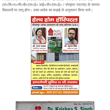
(मा०शि०प०सी०बी०एस०ई० आई०सी०एस०ई० / संस्कृत/ मदरसा) के समस्त
विद्यालयों पर लागू होगा। उक्त आदेश का कड़ाई से अनुपालन किया जाये।