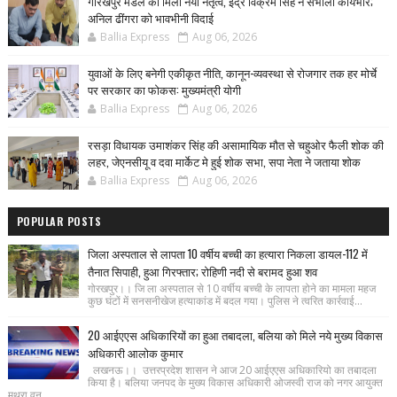
गोरखपुर मंडल को मिला नया नेतृत्व, इंद्र विक्रम सिंह ने संभाला कार्यभार;
अनिल ढींगरा को भावभीनी विदाई
Ballia Express
Aug 06, 2026
युवाओं के लिए बनेगी एकीकृत नीति, कानून-व्यवस्था से रोजगार तक हर मोर्चे
पर सरकार का फोकस: मुख्यमंत्री योगी
Ballia Express
Aug 06, 2026
रसड़ा विधायक उमाशंकर सिंह की असामायिक मौत से चहुओर फैली शोक की
लहर, जेएनसीयू व दवा मार्केट मे हुई शोक सभा, सपा नेता ने जताया शोक
Ballia Express
Aug 06, 2026
POPULAR POSTS
जिला अस्पताल से लापता 10 वर्षीय बच्ची का हत्यारा निकला डायल-112 में
तैनात सिपाही, हुआ गिरफ्तार; रोहिणी नदी से बरामद हुआ शव
गोरखपुर।। जि ला अस्पताल से 10 वर्षीय बच्ची के लापता होने का मामला महज
कुछ घंटों में सनसनीखेज हत्याकांड में बदल गया। पुलिस ने त्वरित कार्रवाई...
20 आईएएस अधिकारियों का हुआ तबादला, बलिया को मिले नये मुख्य विकास
अधिकारी आलोक कुमार
लखनऊ।। उत्तरप्रदेश शासन ने आज 20 आईएएस अधिकारियो का तबादला
किया है। बलिया जनपद के मुख्य विकास अधिकारी ओजस्वी राज को नगर आयुक्त
मथुरा वृन्...