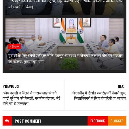
गोरखपुर मंडल को मिला नया नेतृत्व, इंद्र विक्रम सिंह ने संभाला कार्यभार; अनिल ढींगरा
को भावभीनी विदाई
बड़ी खबर
युवाओं के लिए बनेगी एकीकृत नीति, कानून-व्यवस्था से रोजगार तक हर मोर्चे पर सरकार
का फोकस: मुख्यमंत्री योगी
PREVIOUS
NEXT
अवैध वसूली न मिलने से नाराज लाईनमैन ने
जेएनसीयू में दीक्षांत समारोह की तैयारी शुरू,
काटी पूरे गांव की बिजली, ग्रामीण परेशान, जेई
जिलाधिकारी ने लिया तैयारियों का जायजा
बोले नहीं है जानकारी
POST
COMMENT
FACEBOOK
BLOGGER