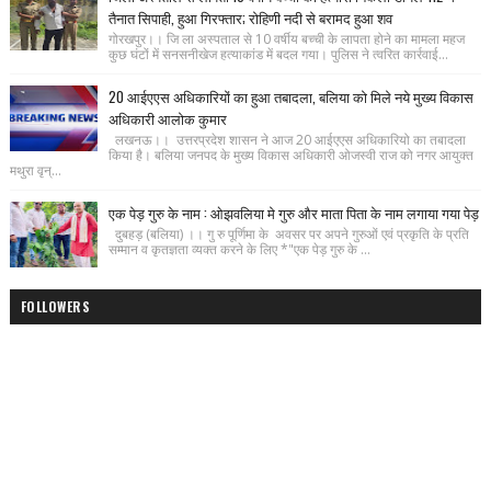
तैनात सिपाही, हुआ गिरफ्तार; रोहिणी नदी से बरामद हुआ शव
गोरखपुर।। जि ला अस्पताल से 10 वर्षीय बच्ची के लापता होने का मामला महज
कुछ घंटों में सनसनीखेज हत्याकांड में बदल गया। पुलिस ने त्वरित कार्रवाई...
20 आईएएस अधिकारियों का हुआ तबादला, बलिया को मिले नये मुख्य विकास
अधिकारी आलोक कुमार
लखनऊ।। उत्तरप्रदेश शासन ने आज 20 आईएएस अधिकारियो का तबादला
किया है। बलिया जनपद के मुख्य विकास अधिकारी ओजस्वी राज को नगर आयुक्त
मथुरा वृन्...
एक पेड़ गुरु के नाम : ओझवलिया मे गुरु और माता पिता के नाम लगाया गया पेड़
दुबहड़ (बलिया) ।। गु रु पूर्णिमा के अवसर पर अपने गुरुओं एवं प्रकृति के प्रति
सम्मान व कृतज्ञता व्यक्त करने के लिए *"एक पेड़ गुरु के ...
FOLLOWERS