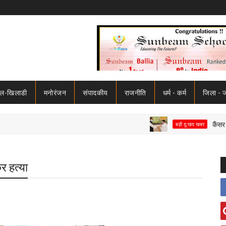
ेल-खिलाडी
मनोरंजन
संपादकीय
राजनीति
धर्म - कर्म
जिला - 
कैंसर से जिंदगी
बड़ी दुःखद खबर
कर हत्या