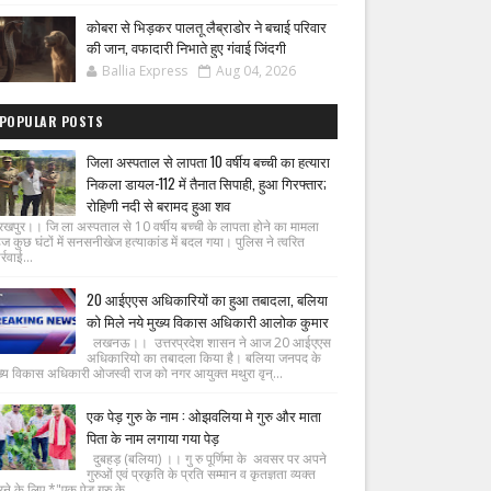
कोबरा से भिड़कर पालतू लैब्राडोर ने बचाई परिवार
की जान, वफादारी निभाते हुए गंवाई जिंदगी
Ballia Express
Aug 04, 2026
POPULAR POSTS
जिला अस्पताल से लापता 10 वर्षीय बच्ची का हत्यारा
निकला डायल-112 में तैनात सिपाही, हुआ गिरफ्तार;
रोहिणी नदी से बरामद हुआ शव
रखपुर।। जि ला अस्पताल से 10 वर्षीय बच्ची के लापता होने का मामला
ज कुछ घंटों में सनसनीखेज हत्याकांड में बदल गया। पुलिस ने त्वरित
्रवाई...
20 आईएएस अधिकारियों का हुआ तबादला, बलिया
को मिले नये मुख्य विकास अधिकारी आलोक कुमार
लखनऊ।। उत्तरप्रदेश शासन ने आज 20 आईएएस
अधिकारियो का तबादला किया है। बलिया जनपद के
ख्य विकास अधिकारी ओजस्वी राज को नगर आयुक्त मथुरा वृन्...
एक पेड़ गुरु के नाम : ओझवलिया मे गुरु और माता
पिता के नाम लगाया गया पेड़
दुबहड़ (बलिया) ।। गु रु पूर्णिमा के अवसर पर अपने
गुरुओं एवं प्रकृति के प्रति सम्मान व कृतज्ञता व्यक्त
ने के लिए *"एक पेड़ गुरु के ...