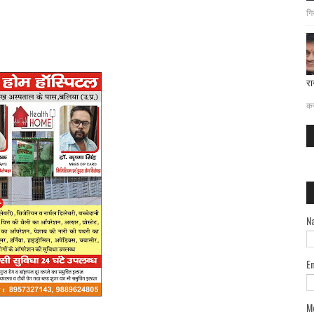
गि
रा
दत
कर
N
E
M