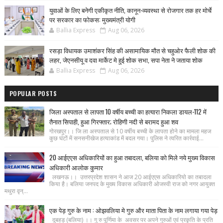
युवाओं के लिए बनेगी एकीकृत नीति, कानून-व्यवस्था से रोजगार तक हर मोर्चे
पर सरकार का फोकस: मुख्यमंत्री योगी
Ballia Express
Aug 06, 2026
रसड़ा विधायक उमाशंकर सिंह की असामायिक मौत से चहुओर फैली शोक की
लहर, जेएनसीयू व दवा मार्केट मे हुई शोक सभा, सपा नेता ने जताया शोक
Ballia Express
Aug 06, 2026
POPULAR POSTS
जिला अस्पताल से लापता 10 वर्षीय बच्ची का हत्यारा निकला डायल-112 में
तैनात सिपाही, हुआ गिरफ्तार; रोहिणी नदी से बरामद हुआ शव
गोरखपुर।। जि ला अस्पताल से 10 वर्षीय बच्ची के लापता होने का मामला महज
कुछ घंटों में सनसनीखेज हत्याकांड में बदल गया। पुलिस ने त्वरित कार्रवाई...
20 आईएएस अधिकारियों का हुआ तबादला, बलिया को मिले नये मुख्य विकास
अधिकारी आलोक कुमार
लखनऊ।। उत्तरप्रदेश शासन ने आज 20 आईएएस अधिकारियो का तबादला
किया है। बलिया जनपद के मुख्य विकास अधिकारी ओजस्वी राज को नगर आयुक्त
मथुरा वृन्...
एक पेड़ गुरु के नाम : ओझवलिया मे गुरु और माता पिता के नाम लगाया गया पेड़
दुबहड़ (बलिया) ।। गु रु पूर्णिमा के अवसर पर अपने गुरुओं एवं प्रकृति के प्रति