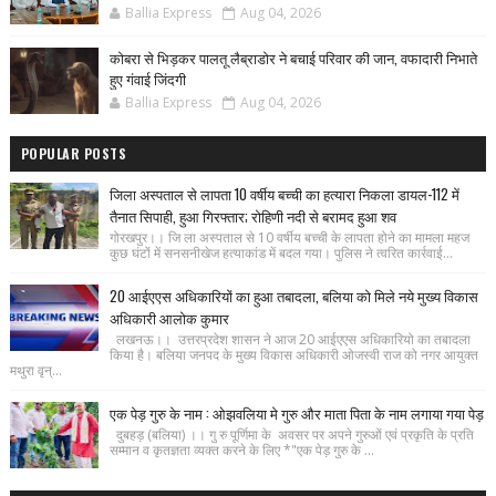
Ballia Express
Aug 04, 2026
कोबरा से भिड़कर पालतू लैब्राडोर ने बचाई परिवार की जान, वफादारी निभाते
हुए गंवाई जिंदगी
Ballia Express
Aug 04, 2026
POPULAR POSTS
जिला अस्पताल से लापता 10 वर्षीय बच्ची का हत्यारा निकला डायल-112 में
तैनात सिपाही, हुआ गिरफ्तार; रोहिणी नदी से बरामद हुआ शव
गोरखपुर।। जि ला अस्पताल से 10 वर्षीय बच्ची के लापता होने का मामला महज
कुछ घंटों में सनसनीखेज हत्याकांड में बदल गया। पुलिस ने त्वरित कार्रवाई...
20 आईएएस अधिकारियों का हुआ तबादला, बलिया को मिले नये मुख्य विकास
अधिकारी आलोक कुमार
लखनऊ।। उत्तरप्रदेश शासन ने आज 20 आईएएस अधिकारियो का तबादला
किया है। बलिया जनपद के मुख्य विकास अधिकारी ओजस्वी राज को नगर आयुक्त
मथुरा वृन्...
एक पेड़ गुरु के नाम : ओझवलिया मे गुरु और माता पिता के नाम लगाया गया पेड़
दुबहड़ (बलिया) ।। गु रु पूर्णिमा के अवसर पर अपने गुरुओं एवं प्रकृति के प्रति
सम्मान व कृतज्ञता व्यक्त करने के लिए *"एक पेड़ गुरु के ...