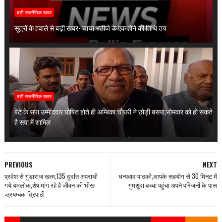
बड़ी राजनैतिक खबर
सूत्रों के हवाले से बड़ी खबर- चाचा भतीजे के एक होने की तिथि तय
बड़ी राजनैतिक खबर
बेटे के सपा उम्मीदवार घोषित होते ही अम्बिका चौधरी ने छोड़ी बसपा,सोमवार को हो सकते
है सपा में शामिल
PREVIOUS
NEXT
प्रदेश से गुंडाराज खत्म,135 दुर्दांत अपराधी
धन्यवाद पाठकों,आपके सहयोग से 30 मिनट में
गये यमलोक,शेष मांग रहे है जीवन की भीख
गुमशुदा बच्चा पहुंचा अपने परिजनों के पास
:त्रयम्बक त्रिपाठी