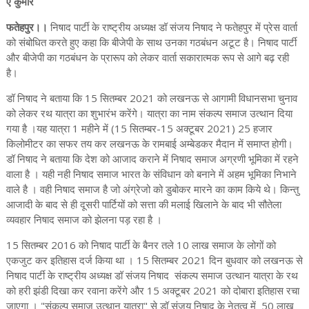
ए कुमार
फतेहपुर।।
निषाद पार्टी के राष्ट्रीय अध्यक्ष डॉ संजय निषाद ने फतेहपुर में प्रेस वार्ता
को संबोधित करते हुए कहा कि बीजेपी के साथ उनका गठबंधन अटूट है। निषाद पार्टी
और बीजेपी का गठबंधन के प्रारूप को लेकर वार्ता सकारात्मक रूप से आगे बढ़ रही
है।
डॉ निषाद ने बताया कि 15 सितम्बर 2021 को लखनऊ से आगामी विधानसभा चुनाव
को लेकर रथ यात्रा का शुभारंभ करेंगे। यात्रा का नाम संकल्प समाज उत्थान दिया
गया है ।यह यात्रा 1 महीने में (15 सितम्बर-15 अक्टूबर 2021) 25 हजार
किलोमीटर का सफर तय कर लखनऊ के रामबाई अम्बेडकर मैदान में समाप्त होगी।
डॉ निषाद ने बताया कि देश को आजाद कराने में निषाद समाज अग्रणी भूमिका में रहने
वाला है । यही नही निषाद समाज भारत के संविधान को बनाने में अहम भूमिका निभाने
वाले है । वही निषाद समाज है जो अंग्रेजो को डुबोकर मारने का काम किये थे। किन्तु
आजादी के बाद से ही दूसरी पार्टियों को सत्ता की मलाई खिलाने के बाद भी सौतेला
व्यवहार निषाद समाज को झेलना पड़ रहा है ।
15 सितम्बर 2016 को निषाद पार्टी के बैनर तले 10 लाख समाज के लोगों को
एकजुट कर इतिहास दर्ज किया था । 15 सितम्बर 2021 दिन बुधवार को लखनऊ से
निषाद पार्टी के राष्ट्रीय अध्यक्ष डॉ संजय निषाद संकल्प समाज उत्थान यात्रा के रथ
को हरी झंडी दिखा कर रवाना करेंगे और 15 अक्टूबर 2021 को दोबारा इतिहास रचा
जाएगा । "संकल्प समाज उत्थान यात्रा" से डॉ संजय निषाद के नेतृत्व में 50 लाख