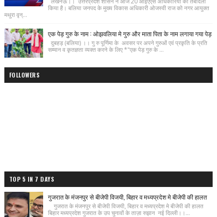
लखनऊ।। उत्तरप्रदेश शासन ने आज 20 आईएएस अधिकारियो का तबादला
किया है। बलिया जनपद के मुख्य विकास अधिकारी ओजस्वी राज को नगर आयुक्त
मथुरा वृन्...
एक पेड़ गुरु के नाम : ओझवलिया मे गुरु और माता पिता के नाम लगाया गया पेड़
दुबहड़ (बलिया) ।। गु रु पूर्णिमा के अवसर पर अपने गुरुओं एवं प्रकृति के प्रति
सम्मान व कृतज्ञता व्यक्त करने के लिए *"एक पेड़ गुरु के ...
FOLLOWERS
TOP 5 IN 7 DAYS
गुजरात के मंजनपुर से बीजेपी विजयी, बिहार व मध्यप्रदेश मे बीजेपी की हालत
गुजरात के मंजनपुर से बीजेपी विजयी, बिहार व मध्यप्रदेश मे बीजेपी की हालत
बिहार मध्यप्रदेश गुजरात के उप चुनावों के ताज़ा रुझान नई दिल्ली।।...