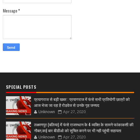
Message
*
SPECIAL POSTS
प्रयागराज से बड़ी खबर : प्रयागराज में फंसे सभी प्रतियोगी छात्रों को
आज भेजा जा रहा है रोडवेज से उनके गृह जनपद
Unknown
Apr 27, 2020
लक्ष्मणपुर (बलिया) में फंसे राजस्थान के 4 व्यक्ति के सामने फांकाकशी की
नौबत,कई बार बीडीओ को सूचित करने पर भी नही पहुंची सहायता
Unknown
Apr 27, 2020