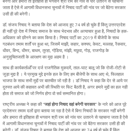
बनेगी और हमारा तो इतिहास ही भगवान श्री राम को नांव से पार उतारने से पहचाना
जाता है ऐसे में आगामी विधानसभा चुनावों में निषाद पार्टी की नांव पर जो बैठेगा सरकार
उसी ही की बनेगी।
डॉ. संजय निषाद ने बताया कि देश को आजाद हुए 74 वर्ष हो चुके हैं किंतु उत्तरप्रदेश
ही नहीं पूरे देश में निषाद समाज के साथ भेदभाव और अत्याचार हुआ है, निषादों के हक-
अधिकार को छीनने का काम किया है। निषाद पार्टी का 2019 में बीजेपी के साथ
गठबंधन तमाम शर्तों पर हुआ था, जिसमें माझी, कहार, कश्यप, केवट, मल्लाह, रैकवार,
धीवर, बिन्द, धीमर, बाथम, तुरहा, गोडि़या, मांझी, मछुवा, गोड़, राजगोड़ के
अनुसुचितजाती के आरक्षण का मुद्दा अहम है ।
साथ ही कार्यकर्ताओँ पर दर्ज राजनैतिक मुकदमें, ताल-घाट बालू जो कि रोजी-रोटी से
जुड़ा मुद्दा है । ये प्रमुख मुद्दे इनके हल के लिए हम बीजेपी के साथ आए थे, फिलहाल
भाजपा के साथ सभी मुद्दों पर बातचीत जो रही है । डॉ निषाद ने कहा कि देर से आये पर
दुरुस्त आये की कहावत अभी की स्थिति पर फिट बैठती है, अगर हमारे मुद्दों का हल नही
होता तो समाज को जो निर्णय होगा वो सर्व सम्मानित होगा।
राष्ट्रीय अध्यक्ष ने कहा की “
जहां होगा निषाद वहां बनेगी सरकार
” के नारे को आज पूरे
प्रदेशभर तमाम दलों द्वारा बताया जा रहा है ऐसे में बिना निषादों के सरकार नहीं बनेगी
और हमारा तो इतिहास ही भगवान श्री राम को नांव पार उतारने से पहचाना जाता है ऐसे
में आगामी विधानसभा चुनावों में निषाद पार्टी की नांव पर जो बैठेगा सरकार उसी ही की
बनेगी। डॉ. संजय निषाद ने बताया कि देश को आजाद हुए 74 वर्ष हो चुके हैं किंतु