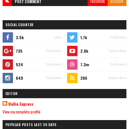
POST
COMMENT
FACEBOOK
BLOGGER
SOCIAL COUNTER
3.5k
1.7k
Likes
Followers
735
2.8k
Followers
Subscribes
524
7.3m
Followers
Followers
849
286
Followers
Subscribes
EDITOR
Ballia Express
View my complete profile
POPULAR POSTS LAST 30 DAYS