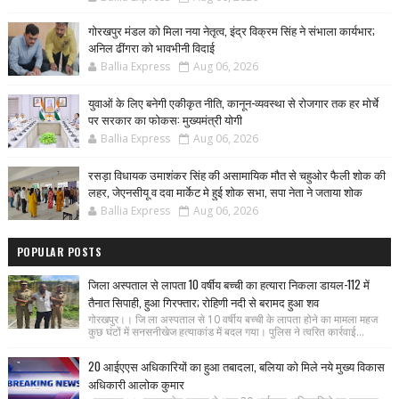
गोरखपुर मंडल को मिला नया नेतृत्व, इंद्र विक्रम सिंह ने संभाला कार्यभार;
अनिल ढींगरा को भावभीनी विदाई
Ballia Express
Aug 06, 2026
युवाओं के लिए बनेगी एकीकृत नीति, कानून-व्यवस्था से रोजगार तक हर मोर्चे
पर सरकार का फोकस: मुख्यमंत्री योगी
Ballia Express
Aug 06, 2026
रसड़ा विधायक उमाशंकर सिंह की असामायिक मौत से चहुओर फैली शोक की
लहर, जेएनसीयू व दवा मार्केट मे हुई शोक सभा, सपा नेता ने जताया शोक
Ballia Express
Aug 06, 2026
POPULAR POSTS
जिला अस्पताल से लापता 10 वर्षीय बच्ची का हत्यारा निकला डायल-112 में
तैनात सिपाही, हुआ गिरफ्तार; रोहिणी नदी से बरामद हुआ शव
गोरखपुर।। जि ला अस्पताल से 10 वर्षीय बच्ची के लापता होने का मामला महज
कुछ घंटों में सनसनीखेज हत्याकांड में बदल गया। पुलिस ने त्वरित कार्रवाई...
20 आईएएस अधिकारियों का हुआ तबादला, बलिया को मिले नये मुख्य विकास
अधिकारी आलोक कुमार