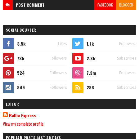
POST
COMMENT
FACEBOOK
BLOGGER
SOCIAL COUNTER
3.5k
1.7k
Likes
Followers
735
2.8k
Followers
Subscribes
524
7.3m
Followers
Followers
849
286
Followers
Subscribes
EDITOR
Ballia Express
View my complete profile
POPULAR POSTS LAST 30 DAYS