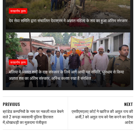
सराहनीय कृत्य
देव सेवा समिति द्वारा संचालित देवाश्रम मे अज्ञात महिला के शव का हुआ अंतिम संस्कार
सराहनीय कृत्य
बलिया मे अज्ञात शवों के दाह संस्कार के लिये आगे आयी यह समिति, धूमधाम से किया
अज्ञात शव का अंतिम संस्कार, अस्थि कलश रखा है संरक्षित
PREVIOUS
NEXT
ब्रांडेड कम्पनियों के नाम पर नकली माल बेचने
एमपीएमएलए कोर्ट ने खारिज की अतुल राय की
वाले 2 कपड़ा व्यवसायी पुलिस हिरासत
अर्जी,7 को अतुल राय को पेश करने का दिया
में,धोखाधड़ी का मुकदमा पंजीकृत
आदेश