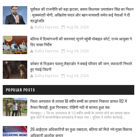
पूर्वांचल की राजनीति को बड़ा झटका, बसपा विधायक उमाशंकर सिंह का निधन
: मुख्यमंत्री योगी, अखिलेश यादव और बहन मायावती समेत कई नेताओं ने दी
श्रद्धांजलि
Ballia Express
Aug 06, 2026
बलिया में दिव्यांगजनों की समस्याएं सुनने पहुंची मोबाइल कोर्ट, राज्य आयुक्त ने
दिए सख्त निर्देश
Ballia Express
Aug 04, 2026
कोबरा से भिड़कर पालतू लैब्राडोर ने बचाई परिवार की जान, वफादारी निभाते
हुए गंवाई जिंदगी
Ballia Express
Aug 04, 2026
POPULAR POSTS
जिला अस्पताल से लापता 10 वर्षीय बच्ची का हत्यारा निकला डायल-112 में
तैनात सिपाही, हुआ गिरफ्तार; रोहिणी नदी से बरामद हुआ शव
गोरखपुर।। जि ला अस्पताल से 10 वर्षीय बच्ची के लापता होने का मामला महज
कुछ घंटों में सनसनीखेज हत्याकांड में बदल गया। पुलिस ने त्वरित कार्रवाई...
20 आईएएस अधिकारियों का हुआ तबादला, बलिया को मिले नये मुख्य विकास
अधिकारी आलोक कुमार