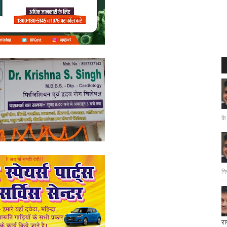
के
गि
रा