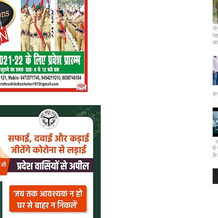
गो
मह
कार
कर
लख
मे
के.