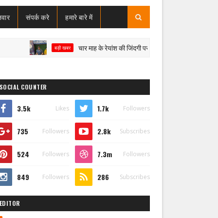
जवार
संपर्क करे
हमारे बारे में
चार माह के रेयांश की जिंदगी पर संकट, SMA टाइप-1 से जंग; इलाज के लिए 
बड़ी खबर
SOCIAL COUNTER
3.5k
1.7k
Likes
Followers
735
2.8k
Followers
Subscribes
524
7.3m
Followers
Followers
849
286
Followers
Subscribes
EDITOR