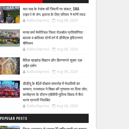
चार माह के रेयांश की जिंदगी पर संकट, SMA
टाइप-1 से जंग; इलाज के लिए परिवार ने मांगी मदद
Ballia Express
Aug 08, 2026
मानव वर्मा मेमोरियल जिला रोलबॉल प्रतियोगिता :
बालक व बालिका दोनों वर्ग में डीपीएस इंदिरानगर
चैम्पियन
Ballia Express
Aug 08, 2026
वैदिक ब्रह्मांड-विज्ञान और हिरण्यगर्भ सूक्त: एक
अद्वैत दर्शन
Ballia Express
Aug 08, 2026
डीडीयू के 45वें दीक्षांत समारोह में मेधावियों का
सम्मान, राज्यपाल ने शिक्षा की गुणवत्ता पर दिया जोर;
कार्यक्रम के दौरान एबीवीपी-पुलिस विवाद में कैंट
थाना प्रभारी निलंबित
Ballia Express
Aug 06, 2026
POPULAR POSTS
जिला अस्पताल से लापता 10 वर्षीय बच्ची का हत्यारा