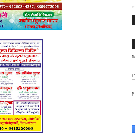
दत
कर
N
E
M