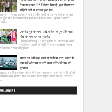
निकला डायल-112 में तैनात सिपाही, हुआ गिरफ्तार;
रोहिणी नदी से बरामद हुआ शव
रखपुर।। जि ला अस्पताल से 10 वर्षीय बच्ची के लापता होने का मामला
ज कुछ घंटों में सनसनीखेज हत्याकांड में बदल गया। पुलिस ने त्वरित
्रवाई...
एक पेड़ गुरु के नाम : ओझवलिया मे गुरु और माता
पिता के नाम लगाया गया पेड़
दुबहड़ (बलिया) ।। गु रु पूर्णिमा के अवसर पर अपने
गुरुओं एवं प्रकृति के प्रति सम्मान व कृतज्ञता व्यक्त
ने के लिए *"एक पेड़ गुरु के ...
सावन को क्यों कहा जाता है सर्वोत्तम मास, सावन मे
क्या करें और क्या न करें, कैसे करें भोलेनाथ को
प्रसन्न
नऊ।। हिंदू सनातन परंपरा में *सावन (श्रावण) मास* को सभी महीनों
ं सर्वश्रेष्ठ और भगवान शिव का सबसे प्रिय महीना माना गया है। शास्त्रों
..
FOLLOWERS