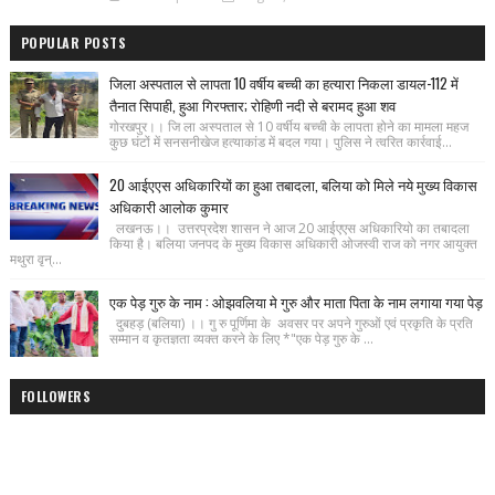
POPULAR POSTS
जिला अस्पताल से लापता 10 वर्षीय बच्ची का हत्यारा निकला डायल-112 में
तैनात सिपाही, हुआ गिरफ्तार; रोहिणी नदी से बरामद हुआ शव
गोरखपुर।। जि ला अस्पताल से 10 वर्षीय बच्ची के लापता होने का मामला महज
कुछ घंटों में सनसनीखेज हत्याकांड में बदल गया। पुलिस ने त्वरित कार्रवाई...
20 आईएएस अधिकारियों का हुआ तबादला, बलिया को मिले नये मुख्य विकास
अधिकारी आलोक कुमार
लखनऊ।। उत्तरप्रदेश शासन ने आज 20 आईएएस अधिकारियो का तबादला
किया है। बलिया जनपद के मुख्य विकास अधिकारी ओजस्वी राज को नगर आयुक्त
मथुरा वृन्...
एक पेड़ गुरु के नाम : ओझवलिया मे गुरु और माता पिता के नाम लगाया गया पेड़
दुबहड़ (बलिया) ।। गु रु पूर्णिमा के अवसर पर अपने गुरुओं एवं प्रकृति के प्रति
सम्मान व कृतज्ञता व्यक्त करने के लिए *"एक पेड़ गुरु के ...
FOLLOWERS