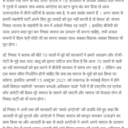
से वंचित रखे जाने के बाद उत्तर प्रदेश में 18 प्रतिशत से अधिक आबादी वाले समाज
ने गुस्से में आकार सपा-बसपा-कांग्रेस का बटन छूना बंद कर दिया तो आज
उत्तरप्रदेश में तीनों पार्टियों के हालात क्या है, ये आप सबके सामने हैं । अगर समय से
हमारी सहयोगी पार्टी अपने किए हुए वायदों को पूरा नहीं करती है तो केवल डॉ. संजय
निषाद भाजपा के सहयोगी के रूप में अकेले निषाद रह जाएंगे । इसलिए बीजेपी को
जल्द अपना वादा पूरा कर निषाद समाज का उत्थान भी करना चाहिए, तभी असल
मायनों में पीएम श्री मोदी जी का सपना सबका साथ-सबका विकास-सबका विश्वास भी
पूरा होगा।
डॉ. निषाद ने बताया की बीते 70 सालों में पूर्व की सरकारों ने हमारे आरक्षण और रोजी-
रोटी के मुद्दे ताल-घाट-बालू को इतना जटिल बना दिया है कि आज 70 सालों से चली
आ रही समस्याओं को हल करने में बीजेपी सरकार में समय लग रहा है । लेकिन अब
एक समय सीमा निर्धारित होनी चाहिए कि कब तब समाज के मुद्दों को हल किया जा
सकेगा, इसलिए आगामी 15 अक्टूबर 2021 को लखनऊ के रमाबाई मैदान में होने
वाली विशाल महारैली “सरकार बनाओ-अधिकार पाओ” रैली में ही राष्ट्रीय एवं प्रदेश
कोर कमेटी की बैठक पूरे समाज के सामने की जाएगी और समाज जो फैसला लेगा वो
निषाद पार्टी को भी मान्य होगा।
डॉ निषाद ने अभी तक की सरकारों को “काले अंग्रेजो” की उपाधि देते हुए कहा कि
आजादी से पूर्व मुगलो और अंग्रेजो ने निषाद समाज को कानून बनाकर उजाड़ने का
काम किया था और आजादी के बाद से काले अग्रेंजो ने अपने अपने समाज के उत्थान