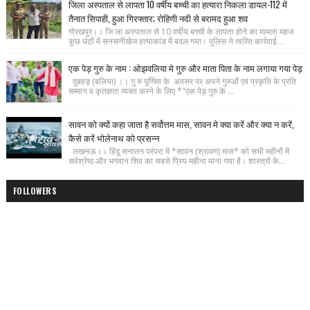
जिला अस्पताल से लापता 10 वर्षीय बच्ची का हत्यारा निकला डायल-112 में
तैनात सिपाही, हुआ गिरफ्तार; रोहिणी नदी से बरामद हुआ शव
गोरखपुर।। जि ला अस्पताल से 10 वर्षीय बच्ची के लापता होने का मामला महज
कुछ घंटों में सनसनीखेज हत्याकांड में बदल गया। पुलिस ने त्वरित कार्रवाई...
एक पेड़ गुरु के नाम : ओझवलिया मे गुरु और माता पिता के नाम लगाया गया पेड़
दुबहड़ (बलिया) ।। गु रु पूर्णिमा के अवसर पर अपने गुरुओं एवं प्रकृति के प्रति
सम्मान व कृतज्ञता व्यक्त करने के लिए *"एक पेड़ गुरु के ...
सावन को क्यों कहा जाता है सर्वोत्तम मास, सावन मे क्या करें और क्या न करें,
कैसे करें भोलेनाथ को प्रसन्न
लखनऊ।। हिंदू सनातन परंपरा में *सावन (श्रावण) मास* को सभी महीनों में
सर्वश्रेष्ठ और भगवान शिव का सबसे प्रिय महीना माना गया है। शास्त्रों के...
FOLLOWERS