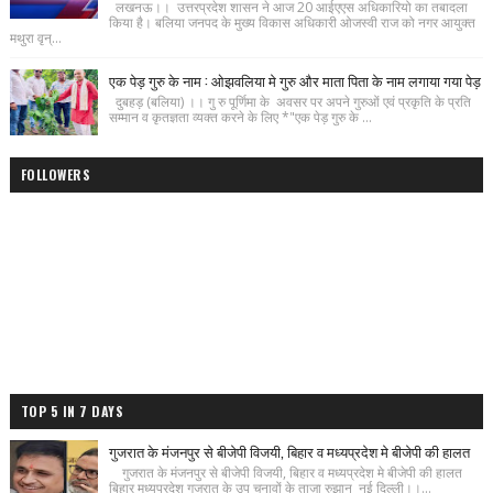
लखनऊ।। उत्तरप्रदेश शासन ने आज 20 आईएएस अधिकारियो का तबादला
किया है। बलिया जनपद के मुख्य विकास अधिकारी ओजस्वी राज को नगर आयुक्त
मथुरा वृन्...
एक पेड़ गुरु के नाम : ओझवलिया मे गुरु और माता पिता के नाम लगाया गया पेड़
दुबहड़ (बलिया) ।। गु रु पूर्णिमा के अवसर पर अपने गुरुओं एवं प्रकृति के प्रति
सम्मान व कृतज्ञता व्यक्त करने के लिए *"एक पेड़ गुरु के ...
FOLLOWERS
TOP 5 IN 7 DAYS
गुजरात के मंजनपुर से बीजेपी विजयी, बिहार व मध्यप्रदेश मे बीजेपी की हालत
गुजरात के मंजनपुर से बीजेपी विजयी, बिहार व मध्यप्रदेश मे बीजेपी की हालत
बिहार मध्यप्रदेश गुजरात के उप चुनावों के ताज़ा रुझान नई दिल्ली।।...