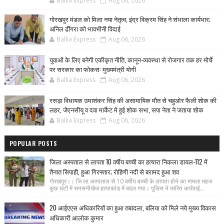
Ballia Express
Aug 06, 2026
गोरखपुर मंडल को मिला नया नेतृत्व, इंद्र विक्रम सिंह ने संभाला कार्यभार;
अनिल ढींगरा को भावभीनी विदाई
Ballia Express
Aug 06, 2026
युवाओं के लिए बनेगी एकीकृत नीति, कानून-व्यवस्था से रोजगार तक हर मोर्चे
पर सरकार का फोकस: मुख्यमंत्री योगी
Ballia Express
Aug 06, 2026
रसड़ा विधायक उमाशंकर सिंह की असामायिक मौत से चहुओर फैली शोक की
लहर, जेएनसीयू व दवा मार्केट मे हुई शोक सभा, सपा नेता ने जताया शोक
Ballia Express
Aug 06, 2026
POPULAR POSTS
जिला अस्पताल से लापता 10 वर्षीय बच्ची का हत्यारा निकला डायल-112 में
तैनात सिपाही, हुआ गिरफ्तार; रोहिणी नदी से बरामद हुआ शव
गोरखपुर।। जि ला अस्पताल से 10 वर्षीय बच्ची के लापता होने का मामला महज
कुछ घंटों में सनसनीखेज हत्याकांड में बदल गया। पुलिस ने त्वरित कार्रवाई...
20 आईएएस अधिकारियों का हुआ तबादला, बलिया को मिले नये मुख्य विकास
अधिकारी आलोक कुमार