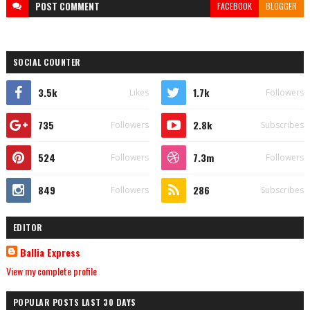
POST
COMMENT
FACEBOOK
BLOGGER
SOCIAL COUNTER
3.5k
1.7k
Likes
Followers
735
2.8k
Followers
Subscribes
524
7.3m
Followers
Followers
849
286
Followers
Subscribes
EDITOR
Ballia Express
View my complete profile
POPULAR POSTS LAST 30 DAYS