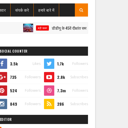
जवार
संपर्क करे
हमारे बारे में
डीडीयू के 45वें दीक्षांत समारोह में मेधावियों का सम्मान, राज्यपाल ने शिक्
बड़ी खबर
SOCIAL COUNTER
3.5k
1.7k
Likes
Followers
735
2.8k
Followers
Subscribes
524
7.3m
Followers
Followers
849
286
Followers
Subscribes
EDITOR