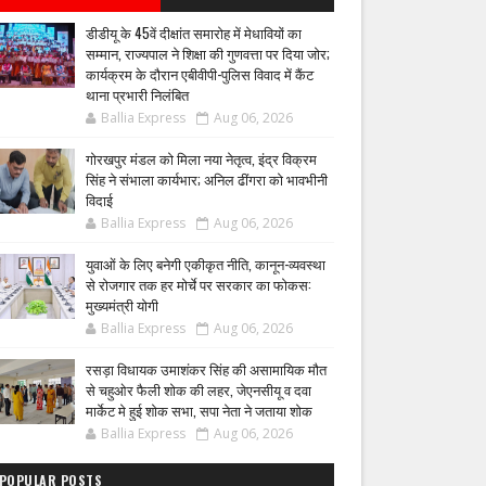
डीडीयू के 45वें दीक्षांत समारोह में मेधावियों का
सम्मान, राज्यपाल ने शिक्षा की गुणवत्ता पर दिया जोर;
कार्यक्रम के दौरान एबीवीपी-पुलिस विवाद में कैंट
थाना प्रभारी निलंबित
Ballia Express
Aug 06, 2026
गोरखपुर मंडल को मिला नया नेतृत्व, इंद्र विक्रम
सिंह ने संभाला कार्यभार; अनिल ढींगरा को भावभीनी
विदाई
Ballia Express
Aug 06, 2026
युवाओं के लिए बनेगी एकीकृत नीति, कानून-व्यवस्था
से रोजगार तक हर मोर्चे पर सरकार का फोकस:
मुख्यमंत्री योगी
Ballia Express
Aug 06, 2026
रसड़ा विधायक उमाशंकर सिंह की असामायिक मौत
से चहुओर फैली शोक की लहर, जेएनसीयू व दवा
मार्केट मे हुई शोक सभा, सपा नेता ने जताया शोक
Ballia Express
Aug 06, 2026
POPULAR POSTS