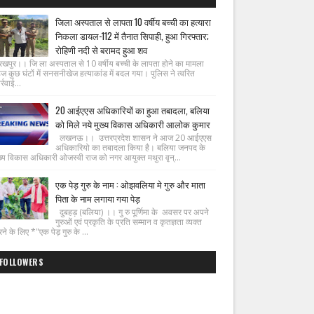
जिला अस्पताल से लापता 10 वर्षीय बच्ची का हत्यारा
निकला डायल-112 में तैनात सिपाही, हुआ गिरफ्तार;
रोहिणी नदी से बरामद हुआ शव
रखपुर।। जि ला अस्पताल से 10 वर्षीय बच्ची के लापता होने का मामला
ज कुछ घंटों में सनसनीखेज हत्याकांड में बदल गया। पुलिस ने त्वरित
्रवाई...
20 आईएएस अधिकारियों का हुआ तबादला, बलिया
को मिले नये मुख्य विकास अधिकारी आलोक कुमार
लखनऊ।। उत्तरप्रदेश शासन ने आज 20 आईएएस
अधिकारियो का तबादला किया है। बलिया जनपद के
ख्य विकास अधिकारी ओजस्वी राज को नगर आयुक्त मथुरा वृन्...
एक पेड़ गुरु के नाम : ओझवलिया मे गुरु और माता
पिता के नाम लगाया गया पेड़
दुबहड़ (बलिया) ।। गु रु पूर्णिमा के अवसर पर अपने
गुरुओं एवं प्रकृति के प्रति सम्मान व कृतज्ञता व्यक्त
ने के लिए *"एक पेड़ गुरु के ...
FOLLOWERS