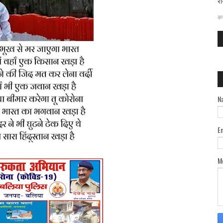
रा
दत
कर
N
E
M