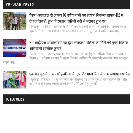
POPULAR POSTS
जिला अस्पताल से लापता 10 वर्षीय बच्ची का हत्यारा निकला डायल-112 में
तैनात सिपाही, हुआ गिरफ्तार; रोहिणी नदी से बरामद हुआ शव
गोरखपुर।। जि ला अस्पताल से 10 वर्षीय बच्ची के लापता होने का मामला महज
कुछ घंटों में सनसनीखेज हत्याकांड में बदल गया। पुलिस ने त्वरित कार्रवाई...
20 आईएएस अधिकारियों का हुआ तबादला, बलिया को मिले नये मुख्य विकास
अधिकारी आलोक कुमार
लखनऊ।। उत्तरप्रदेश शासन ने आज 20 आईएएस अधिकारियो का तबादला
किया है। बलिया जनपद के मुख्य विकास अधिकारी ओजस्वी राज को नगर आयुक्त
मथुरा वृन्...
एक पेड़ गुरु के नाम : ओझवलिया मे गुरु और माता पिता के नाम लगाया गया पेड़
दुबहड़ (बलिया) ।। गु रु पूर्णिमा के अवसर पर अपने गुरुओं एवं प्रकृति के प्रति
सम्मान व कृतज्ञता व्यक्त करने के लिए *"एक पेड़ गुरु के ...
FOLLOWERS