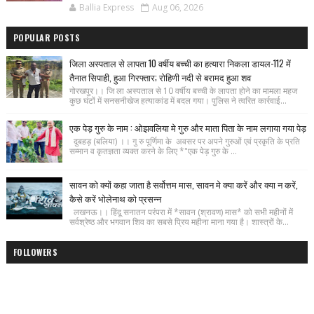
Ballia Express
Aug 06, 2026
POPULAR POSTS
जिला अस्पताल से लापता 10 वर्षीय बच्ची का हत्यारा निकला डायल-112 में
तैनात सिपाही, हुआ गिरफ्तार; रोहिणी नदी से बरामद हुआ शव
गोरखपुर।। जि ला अस्पताल से 10 वर्षीय बच्ची के लापता होने का मामला महज
कुछ घंटों में सनसनीखेज हत्याकांड में बदल गया। पुलिस ने त्वरित कार्रवाई...
एक पेड़ गुरु के नाम : ओझवलिया मे गुरु और माता पिता के नाम लगाया गया पेड़
दुबहड़ (बलिया) ।। गु रु पूर्णिमा के अवसर पर अपने गुरुओं एवं प्रकृति के प्रति
सम्मान व कृतज्ञता व्यक्त करने के लिए *"एक पेड़ गुरु के ...
सावन को क्यों कहा जाता है सर्वोत्तम मास, सावन मे क्या करें और क्या न करें,
कैसे करें भोलेनाथ को प्रसन्न
लखनऊ।। हिंदू सनातन परंपरा में *सावन (श्रावण) मास* को सभी महीनों में
सर्वश्रेष्ठ और भगवान शिव का सबसे प्रिय महीना माना गया है। शास्त्रों के...
FOLLOWERS