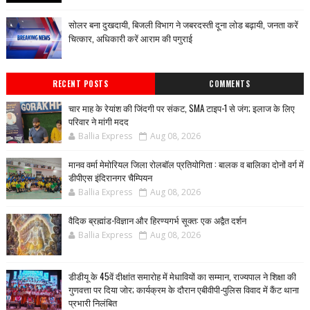
सोलर बना दुखदायी, बिजली विभाग ने जबरदस्ती दूना लोड बढ़ायी, जनता करें
चित्कार, अधिकारी करें आराम की पगुराई
RECENT POSTS
COMMENTS
चार माह के रेयांश की जिंदगी पर संकट, SMA टाइप-1 से जंग; इलाज के लिए
परिवार ने मांगी मदद
Ballia Express
Aug 08, 2026
मानव वर्मा मेमोरियल जिला रोलबॉल प्रतियोगिता : बालक व बालिका दोनों वर्ग में
डीपीएस इंदिरानगर चैम्पियन
Ballia Express
Aug 08, 2026
वैदिक ब्रह्मांड-विज्ञान और हिरण्यगर्भ सूक्त: एक अद्वैत दर्शन
Ballia Express
Aug 08, 2026
डीडीयू के 45वें दीक्षांत समारोह में मेधावियों का सम्मान, राज्यपाल ने शिक्षा की
गुणवत्ता पर दिया जोर; कार्यक्रम के दौरान एबीवीपी-पुलिस विवाद में कैंट थाना
प्रभारी निलंबित