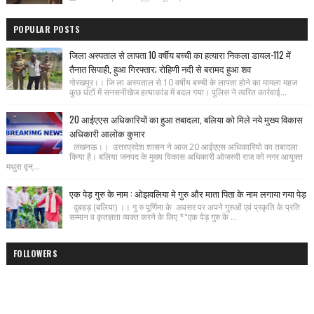
POPULAR POSTS
जिला अस्पताल से लापता 10 वर्षीय बच्ची का हत्यारा निकला डायल-112 में
तैनात सिपाही, हुआ गिरफ्तार; रोहिणी नदी से बरामद हुआ शव
गोरखपुर।। जि ला अस्पताल से 10 वर्षीय बच्ची के लापता होने का मामला महज
कुछ घंटों में सनसनीखेज हत्याकांड में बदल गया। पुलिस ने त्वरित कार्रवाई...
20 आईएएस अधिकारियों का हुआ तबादला, बलिया को मिले नये मुख्य विकास
अधिकारी आलोक कुमार
लखनऊ।। उत्तरप्रदेश शासन ने आज 20 आईएएस अधिकारियो का तबादला
किया है। बलिया जनपद के मुख्य विकास अधिकारी ओजस्वी राज को नगर आयुक्त
मथुरा वृन्...
एक पेड़ गुरु के नाम : ओझवलिया मे गुरु और माता पिता के नाम लगाया गया पेड़
दुबहड़ (बलिया) ।। गु रु पूर्णिमा के अवसर पर अपने गुरुओं एवं प्रकृति के प्रति
सम्मान व कृतज्ञता व्यक्त करने के लिए *"एक पेड़ गुरु के ...
FOLLOWERS