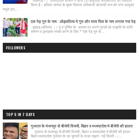
लखनऊ।। उत्तरप्रदेश शासन ने आज 20 आईएएस अधिकारियो का तबादला
किया है। बलिया जनपद के मुख्य विकास अधिकारी ओजस्वी राज को नगर आयुक्त
मथुरा वृन्...
एक पेड़ गुरु के नाम : ओझवलिया मे गुरु और माता पिता के नाम लगाया गया पेड़
दुबहड़ (बलिया) ।। गु रु पूर्णिमा के अवसर पर अपने गुरुओं एवं प्रकृति के प्रति
सम्मान व कृतज्ञता व्यक्त करने के लिए *"एक पेड़ गुरु के ...
FOLLOWERS
TOP 5 IN 7 DAYS
गुजरात के मंजनपुर से बीजेपी विजयी, बिहार व मध्यप्रदेश मे बीजेपी की हालत
गुजरात के मंजनपुर से बीजेपी विजयी, बिहार व मध्यप्रदेश मे बीजेपी की हालत
बिहार मध्यप्रदेश गुजरात के उप चुनावों के ताज़ा रुझान नई दिल्ली।।...