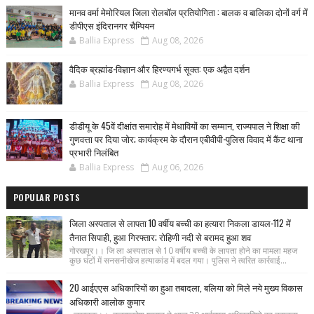
मानव वर्मा मेमोरियल जिला रोलबॉल प्रतियोगिता : बालक व बालिका दोनों वर्ग में
डीपीएस इंदिरानगर चैम्पियन
Ballia Express
Aug 08, 2026
वैदिक ब्रह्मांड-विज्ञान और हिरण्यगर्भ सूक्त: एक अद्वैत दर्शन
Ballia Express
Aug 08, 2026
डीडीयू के 45वें दीक्षांत समारोह में मेधावियों का सम्मान, राज्यपाल ने शिक्षा की
गुणवत्ता पर दिया जोर; कार्यक्रम के दौरान एबीवीपी-पुलिस विवाद में कैंट थाना
प्रभारी निलंबित
Ballia Express
Aug 06, 2026
POPULAR POSTS
जिला अस्पताल से लापता 10 वर्षीय बच्ची का हत्यारा निकला डायल-112 में
तैनात सिपाही, हुआ गिरफ्तार; रोहिणी नदी से बरामद हुआ शव
गोरखपुर।। जि ला अस्पताल से 10 वर्षीय बच्ची के लापता होने का मामला महज
कुछ घंटों में सनसनीखेज हत्याकांड में बदल गया। पुलिस ने त्वरित कार्रवाई...
20 आईएएस अधिकारियों का हुआ तबादला, बलिया को मिले नये मुख्य विकास
अधिकारी आलोक कुमार