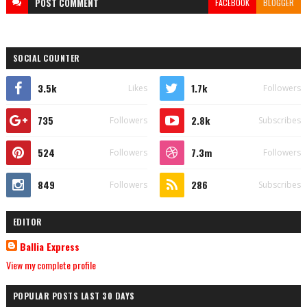
POST
COMMENT
FACEBOOK
BLOGGER
SOCIAL COUNTER
3.5k
1.7k
Likes
Followers
735
2.8k
Followers
Subscribes
524
7.3m
Followers
Followers
849
286
Followers
Subscribes
EDITOR
Ballia Express
View my complete profile
POPULAR POSTS LAST 30 DAYS