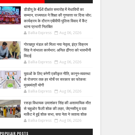
डीडीयू के 45वें दीक्षांत समारोह में मेधावियों का
सम्मान, राज्यपाल ने शिक्षा की गुणवत्ता पर दिया जोर;
कार्यक्रम के दौरान एबीवीपी-पुलिस विवाद में कैंट
थाना प्रभारी निलंबित
Ballia Express
Aug 06, 2026
गोरखपुर मंडल को मिला नया नेतृत्व, इंद्र विक्रम
सिंह ने संभाला कार्यभार; अनिल ढींगरा को भावभीनी
विदाई
Ballia Express
Aug 06, 2026
युवाओं के लिए बनेगी एकीकृत नीति, कानून-व्यवस्था
से रोजगार तक हर मोर्चे पर सरकार का फोकस:
मुख्यमंत्री योगी
Ballia Express
Aug 06, 2026
रसड़ा विधायक उमाशंकर सिंह की असामायिक मौत
से चहुओर फैली शोक की लहर, जेएनसीयू व दवा
मार्केट मे हुई शोक सभा, सपा नेता ने जताया शोक
Ballia Express
Aug 06, 2026
POPULAR POSTS