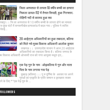
जिला अस्पताल से लापता 10 वर्षीय बच्ची का हत्यारा
निकला डायल-112 में तैनात सिपाही, हुआ गिरफ्तार;
रोहिणी नदी से बरामद हुआ शव
रखपुर।। जि ला अस्पताल से 10 वर्षीय बच्ची के लापता होने का मामला
ज कुछ घंटों में सनसनीखेज हत्याकांड में बदल गया। पुलिस ने त्वरित
्रवाई...
20 आईएएस अधिकारियों का हुआ तबादला, बलिया
को मिले नये मुख्य विकास अधिकारी आलोक कुमार
लखनऊ।। उत्तरप्रदेश शासन ने आज 20 आईएएस
अधिकारियो का तबादला किया है। बलिया जनपद के
ख्य विकास अधिकारी ओजस्वी राज को नगर आयुक्त मथुरा वृन्...
एक पेड़ गुरु के नाम : ओझवलिया मे गुरु और माता
पिता के नाम लगाया गया पेड़
दुबहड़ (बलिया) ।। गु रु पूर्णिमा के अवसर पर अपने
गुरुओं एवं प्रकृति के प्रति सम्मान व कृतज्ञता व्यक्त
ने के लिए *"एक पेड़ गुरु के ...
FOLLOWERS