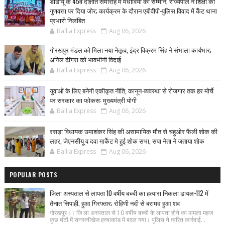
डीडीयू के 45वें दीक्षांत समारोह में मेधावियों का सम्मान, राज्यपाल ने शिक्षा की
गुणवत्ता पर दिया जोर; कार्यक्रम के दौरान एबीवीपी-पुलिस विवाद में कैंट थाना
प्रभारी निलंबित
Ballia Express
Aug 06, 2026
गोरखपुर मंडल को मिला नया नेतृत्व, इंद्र विक्रम सिंह ने संभाला कार्यभार;
अनिल ढींगरा को भावभीनी विदाई
Ballia Express
Aug 06, 2026
युवाओं के लिए बनेगी एकीकृत नीति, कानून-व्यवस्था से रोजगार तक हर मोर्चे
पर सरकार का फोकस: मुख्यमंत्री योगी
Ballia Express
Aug 06, 2026
रसड़ा विधायक उमाशंकर सिंह की असामायिक मौत से चहुओर फैली शोक की
लहर, जेएनसीयू व दवा मार्केट मे हुई शोक सभा, सपा नेता ने जताया शोक
Ballia Express
Aug 06, 2026
POPULAR POSTS
जिला अस्पताल से लापता 10 वर्षीय बच्ची का हत्यारा निकला डायल-112 में
तैनात सिपाही, हुआ गिरफ्तार; रोहिणी नदी से बरामद हुआ शव
गोरखपुर।। जि ला अस्पताल से 10 वर्षीय बच्ची के लापता होने का मामला महज
कुछ घंटों में सनसनीखेज हत्याकांड में बदल गया। पुलिस ने त्वरित कार्रवाई...