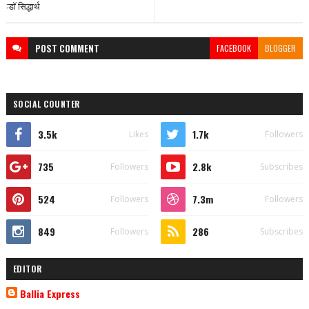
:डॉ सिद्धार्थ
POST
COMMENT
FACEBOOK
BLOGGER
SOCIAL COUNTER
3.5k
1.7k
Likes
Followers
735
2.8k
Followers
Subscribes
524
7.3m
Followers
Followers
849
286
Followers
Subscribes
EDITOR
Ballia Express