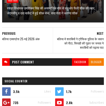
जिला जवार
रसड़ा विधायक उमाशंकर सिंह की असामायिक मौत से चहुओर फैली शोक की लहर,
जेएनसीयू व दवा मार्केट मे हुई शोक सभा, सपा नेता ने जताया शोक
PREVIOUS
NEXT
बलिया एक्सप्रेस 25 मई 2026 अंक
बलिया मे शराबियों ने ट्रैफिक पुलिस के जवान
को पीटा, सिपाही की गुहार पर जनता ने
शराबियों को पढ़ाया पाठ
POST
COMMENT
FACEBOOK
BLOGGER
SOCIAL COUNTER
3.5k
1.7k
Likes
Followers
735
2.8k
Followers
Subscribes