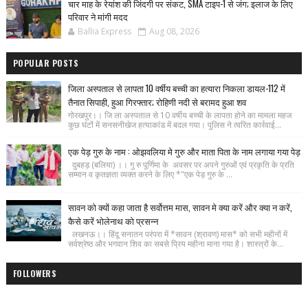
चार माह के रेयांश की जिंदगी पर संकट, SMA टाइप-1 से जंग; इलाज के लिए
परिवार ने मांगी मदद
Ballia Express
Aug 08, 2026
POPULAR POSTS
जिला अस्पताल से लापता 10 वर्षीय बच्ची का हत्यारा निकला डायल-112 में
तैनात सिपाही, हुआ गिरफ्तार; रोहिणी नदी से बरामद हुआ शव
गोरखपुर।। जि ला अस्पताल से 10 वर्षीय बच्ची के लापता होने का मामला महज
कुछ घंटों में सनसनीखेज हत्याकांड में बदल गया। पुलिस ने त्वरित कार्रवाई...
एक पेड़ गुरु के नाम : ओझवलिया मे गुरु और माता पिता के नाम लगाया गया पेड़
दुबहड़ (बलिया) ।। गु रु पूर्णिमा के अवसर पर अपने गुरुओं एवं प्रकृति के प्रति
सम्मान व कृतज्ञता व्यक्त करने के लिए *"एक पेड़ गुरु के ...
सावन को क्यों कहा जाता है सर्वोत्तम मास, सावन मे क्या करें और क्या न करें,
कैसे करें भोलेनाथ को प्रसन्न
लखनऊ।। हिंदू सनातन परंपरा में *सावन (श्रावण) मास* को सभी महीनों में
सर्वश्रेष्ठ और भगवान शिव का सबसे प्रिय महीना माना गया है। शास्त्रों के...
FOLLOWERS