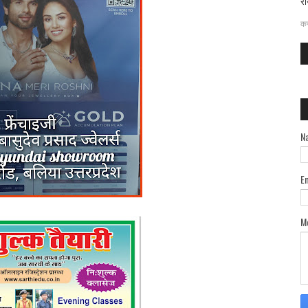
रा
दत
कर
N
E
M