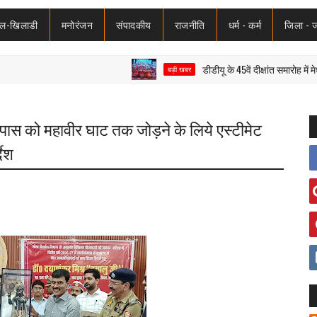
ेल-खिलाडी
मनोरंजन
संपादकीय
राजनीति
धर्म - कर्म
जिला - 
डीडीयू के 45वें दीक्षांत समारोह में मेधावियों क
बड़ी खबर
ईपास को महावीर घाट तक जोड़ने के लिये एस्टीमेट
देश