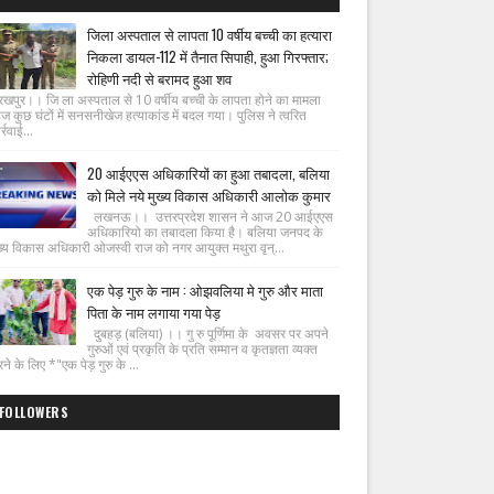
जिला अस्पताल से लापता 10 वर्षीय बच्ची का हत्यारा
निकला डायल-112 में तैनात सिपाही, हुआ गिरफ्तार;
रोहिणी नदी से बरामद हुआ शव
रखपुर।। जि ला अस्पताल से 10 वर्षीय बच्ची के लापता होने का मामला
ज कुछ घंटों में सनसनीखेज हत्याकांड में बदल गया। पुलिस ने त्वरित
्रवाई...
20 आईएएस अधिकारियों का हुआ तबादला, बलिया
को मिले नये मुख्य विकास अधिकारी आलोक कुमार
लखनऊ।। उत्तरप्रदेश शासन ने आज 20 आईएएस
अधिकारियो का तबादला किया है। बलिया जनपद के
ख्य विकास अधिकारी ओजस्वी राज को नगर आयुक्त मथुरा वृन्...
एक पेड़ गुरु के नाम : ओझवलिया मे गुरु और माता
पिता के नाम लगाया गया पेड़
दुबहड़ (बलिया) ।। गु रु पूर्णिमा के अवसर पर अपने
गुरुओं एवं प्रकृति के प्रति सम्मान व कृतज्ञता व्यक्त
ने के लिए *"एक पेड़ गुरु के ...
FOLLOWERS