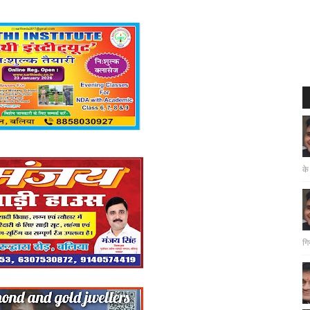
के
गि