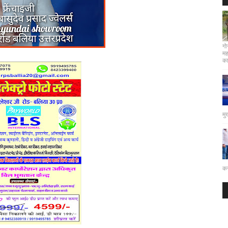
गो
मह
कार
मु
कर