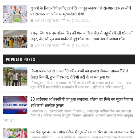
युवाओं के लिए बनेगी एकीकृत नीति, कानून-व्यवस्था से रोजगार तक हर मोर्चे
पर सरकार का फोकस: मुख्यमंत्री योगी
Ballia Express
Aug 06, 2026
रसड़ा विधायक उमाशंकर सिंह की असामायिक मौत से चहुओर फैली शोक की
लहर, जेएनसीयू व दवा मार्केट मे हुई शोक सभा, सपा नेता ने जताया शोक
Ballia Express
Aug 06, 2026
POPULAR POSTS
जिला अस्पताल से लापता 10 वर्षीय बच्ची का हत्यारा निकला डायल-112 में
तैनात सिपाही, हुआ गिरफ्तार; रोहिणी नदी से बरामद हुआ शव
गोरखपुर।। जि ला अस्पताल से 10 वर्षीय बच्ची के लापता होने का मामला महज
कुछ घंटों में सनसनीखेज हत्याकांड में बदल गया। पुलिस ने त्वरित कार्रवाई...
20 आईएएस अधिकारियों का हुआ तबादला, बलिया को मिले नये मुख्य विकास
अधिकारी आलोक कुमार
लखनऊ।। उत्तरप्रदेश शासन ने आज 20 आईएएस अधिकारियो का तबादला
किया है। बलिया जनपद के मुख्य विकास अधिकारी ओजस्वी राज को नगर आयुक्त
मथुरा वृन्...
एक पेड़ गुरु के नाम : ओझवलिया मे गुरु और माता पिता के नाम लगाया गया पेड़
दुबहड़ (बलिया) ।। गु रु पूर्णिमा के अवसर पर अपने गुरुओं एवं प्रकृति के प्रति