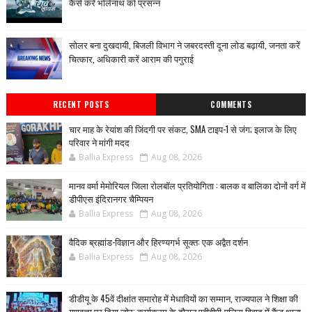
कैसे करें भोलेनाथ को प्रसन्न
सोलर बना दुखदायी, बिजली विभाग ने जबरदस्ती दूना लोड बढ़ायी, जनता करें
चित्कार, अधिकारी करें आराम की पगुराई
RECENT POSTS
COMMENTS
चार माह के रेयांश की जिंदगी पर संकट, SMA टाइप-1 से जंग; इलाज के लिए
परिवार ने मांगी मदद
Ballia Express
Aug 08, 2026
मानव वर्मा मेमोरियल जिला रोलबॉल प्रतियोगिता : बालक व बालिका दोनों वर्ग में
डीपीएस इंदिरानगर चैम्पियन
Ballia Express
Aug 08, 2026
वैदिक ब्रह्मांड-विज्ञान और हिरण्यगर्भ सूक्त: एक अद्वैत दर्शन
Ballia Express
Aug 08, 2026
डीडीयू के 45वें दीक्षांत समारोह में मेधावियों का सम्मान, राज्यपाल ने शिक्षा की
गुणवत्ता पर दिया जोर; कार्यक्रम के दौरान एबीवीपी-पुलिस विवाद में कैंट थाना