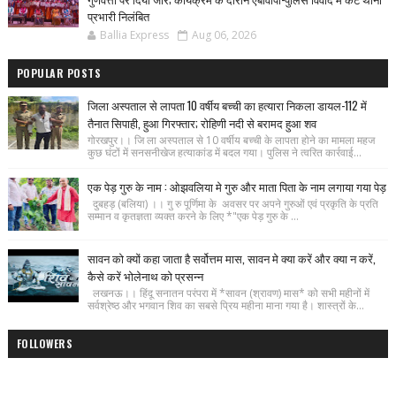
प्रभारी निलंबित
Ballia Express
Aug 06, 2026
POPULAR POSTS
जिला अस्पताल से लापता 10 वर्षीय बच्ची का हत्यारा निकला डायल-112 में
तैनात सिपाही, हुआ गिरफ्तार; रोहिणी नदी से बरामद हुआ शव
गोरखपुर।। जि ला अस्पताल से 10 वर्षीय बच्ची के लापता होने का मामला महज
कुछ घंटों में सनसनीखेज हत्याकांड में बदल गया। पुलिस ने त्वरित कार्रवाई...
एक पेड़ गुरु के नाम : ओझवलिया मे गुरु और माता पिता के नाम लगाया गया पेड़
दुबहड़ (बलिया) ।। गु रु पूर्णिमा के अवसर पर अपने गुरुओं एवं प्रकृति के प्रति
सम्मान व कृतज्ञता व्यक्त करने के लिए *"एक पेड़ गुरु के ...
सावन को क्यों कहा जाता है सर्वोत्तम मास, सावन मे क्या करें और क्या न करें,
कैसे करें भोलेनाथ को प्रसन्न
लखनऊ।। हिंदू सनातन परंपरा में *सावन (श्रावण) मास* को सभी महीनों में
सर्वश्रेष्ठ और भगवान शिव का सबसे प्रिय महीना माना गया है। शास्त्रों के...
FOLLOWERS