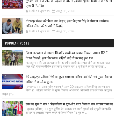
गुणवत्ता पर दिया जोर; कार्यक्रम के दौरान एबीवीपी-पुलिस विवाद में कैंट थाना
प्रभारी निलंबित
Ballia Express
Aug 06, 2026
गोरखपुर मंडल को मिला नया नेतृत्व, इंद्र विक्रम सिंह ने संभाला कार्यभार;
अनिल ढींगरा को भावभीनी विदाई
Ballia Express
Aug 06, 2026
POPULAR POSTS
जिला अस्पताल से लापता 10 वर्षीय बच्ची का हत्यारा निकला डायल-112 में
तैनात सिपाही, हुआ गिरफ्तार; रोहिणी नदी से बरामद हुआ शव
गोरखपुर।। जि ला अस्पताल से 10 वर्षीय बच्ची के लापता होने का मामला महज
कुछ घंटों में सनसनीखेज हत्याकांड में बदल गया। पुलिस ने त्वरित कार्रवाई...
20 आईएएस अधिकारियों का हुआ तबादला, बलिया को मिले नये मुख्य विकास
अधिकारी आलोक कुमार
लखनऊ।। उत्तरप्रदेश शासन ने आज 20 आईएएस अधिकारियो का तबादला
किया है। बलिया जनपद के मुख्य विकास अधिकारी ओजस्वी राज को नगर आयुक्त
मथुरा वृन्...
एक पेड़ गुरु के नाम : ओझवलिया मे गुरु और माता पिता के नाम लगाया गया पेड़
दुबहड़ (बलिया) ।। गु रु पूर्णिमा के अवसर पर अपने गुरुओं एवं प्रकृति के प्रति
सम्मान व कृतज्ञता व्यक्त करने के लिए *"एक पेड़ गुरु के ...