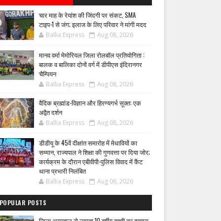
चार माह के रेयांश की जिंदगी पर संकट, SMA
टाइप-1 से जंग; इलाज के लिए परिवार ने मांगी मदद
Ballia Express
Aug 08, 2026
मानव वर्मा मेमोरियल जिला रोलबॉल प्रतियोगिता :
बालक व बालिका दोनों वर्ग में डीपीएस इंदिरानगर
चैम्पियन
Ballia Express
Aug 08, 2026
वैदिक ब्रह्मांड-विज्ञान और हिरण्यगर्भ सूक्त: एक
अद्वैत दर्शन
Ballia Express
Aug 08, 2026
डीडीयू के 45वें दीक्षांत समारोह में मेधावियों का
सम्मान, राज्यपाल ने शिक्षा की गुणवत्ता पर दिया जोर;
कार्यक्रम के दौरान एबीवीपी-पुलिस विवाद में कैंट
थाना प्रभारी निलंबित
Ballia Express
Aug 06, 2026
POPULAR POSTS
जिला अस्पताल से लापता 10 वर्षीय बच्ची का हत्यारा