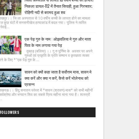
निकला डायल-112 में तैनात सिपाही, हुआ गिरफ्तार;
रोहिणी नदी से बरामद हुआ शव
रखपुर।। जि ला अस्पताल से 10 वर्षीय बच्ची के लापता होने का मामला
ज कुछ घंटों में सनसनीखेज हत्याकांड में बदल गया। पुलिस ने त्वरित
्रवाई...
एक पेड़ गुरु के नाम : ओझवलिया मे गुरु और माता
पिता के नाम लगाया गया पेड़
दुबहड़ (बलिया) ।। गु रु पूर्णिमा के अवसर पर अपने
गुरुओं एवं प्रकृति के प्रति सम्मान व कृतज्ञता व्यक्त
ने के लिए *"एक पेड़ गुरु के ...
सावन को क्यों कहा जाता है सर्वोत्तम मास, सावन मे
क्या करें और क्या न करें, कैसे करें भोलेनाथ को
प्रसन्न
नऊ।। हिंदू सनातन परंपरा में *सावन (श्रावण) मास* को सभी महीनों
ं सर्वश्रेष्ठ और भगवान शिव का सबसे प्रिय महीना माना गया है। शास्त्रों
..
FOLLOWERS