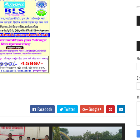
दत
कर
N
E
M
Facebook
Twitter
Google+