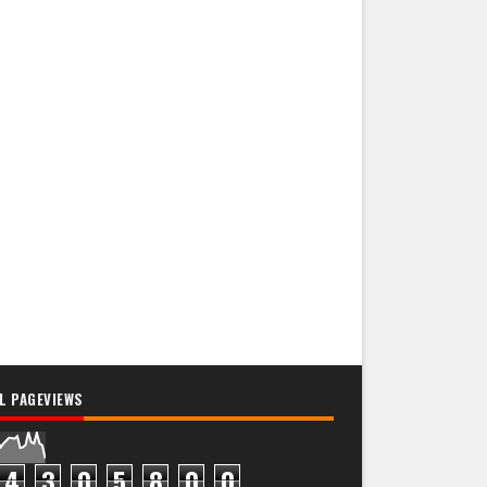
L PAGEVIEWS
4
3
0
5
8
0
0