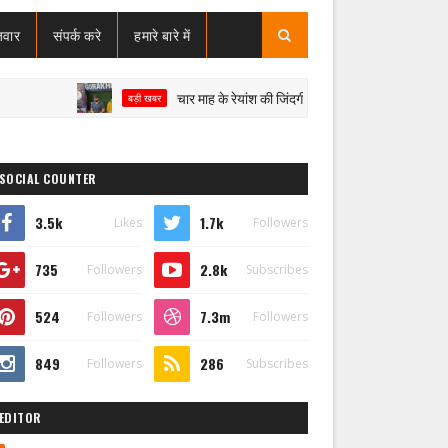
जवार
संपर्क करे
हमारे बारे में
चार माह के रेयांश की जिंदगी पर संकट, SMA टाइप-1 से जंग; इलाज के
बड़ी खबर
SOCIAL COUNTER
3.5k
1.7k
Likes
Followers
735
2.8k
Followers
Subscribes
524
7.3m
Followers
Followers
849
286
Followers
Subscribes
EDITOR