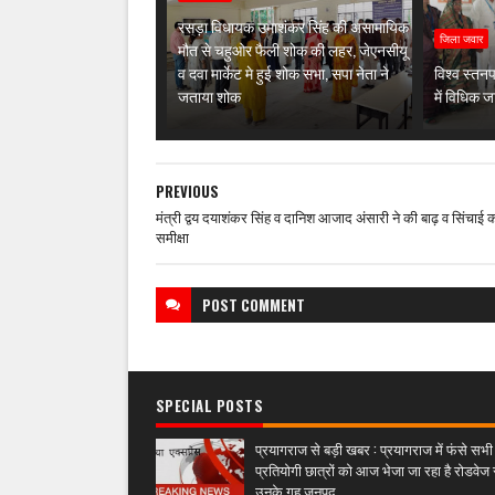
रसड़ा विधायक उमाशंकर सिंह की असामायिक
जिला जवार
मौत से चहुओर फैली शोक की लहर, जेएनसीयू
व दवा मार्केट मे हुई शोक सभा, सपा नेता ने
विश्व स्तन
जताया शोक
में विधिक
PREVIOUS
मंत्री द्वय दयाशंकर सिंह व दानिश आजाद अंसारी ने की बाढ़ व सिंचाई कार
समीक्षा
POST
COMMENT
SPECIAL POSTS
प्रयागराज से बड़ी खबर : प्रयागराज में फंसे सभी
प्रतियोगी छात्रों को आज भेजा जा रहा है रोडवेज 
उनके गृह जनपद