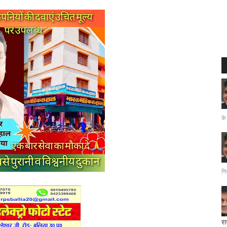
के
गि
रा