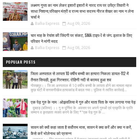
लक्ष्मण गुप्ता का नाम लेकर इशारों इशारों मे नारद राय पर उपेंद्र तिवारी ने
साधा निशाना,परिवहन मंत्री व राज्य सभा सदस्य नीरज शेखर का नाम न लेना
चर्चा मे
Ballia Express
Aug 09, 2026
चार माह के रेयांश की जिंदगी पर संकट, SMA टाइप-1 से जंग; इलाज के लिए
परिवार ने मांगी मदद
Ballia Express
Aug 08, 2026
POPULAR POSTS
जिला अस्पताल से लापता 10 वर्षीय बच्ची का हत्यारा निकला डायल-112 में
तैनात सिपाही, हुआ गिरफ्तार; रोहिणी नदी से बरामद हुआ शव
गोरखपुर।। जि ला अस्पताल से 10 वर्षीय बच्ची के लापता होने का मामला महज
कुछ घंटों में सनसनीखेज हत्याकांड में बदल गया। पुलिस ने त्वरित कार्रवाई...
एक पेड़ गुरु के नाम : ओझवलिया मे गुरु और माता पिता के नाम लगाया गया पेड़
दुबहड़ (बलिया) ।। गु रु पूर्णिमा के अवसर पर अपने गुरुओं एवं प्रकृति के प्रति
सम्मान व कृतज्ञता व्यक्त करने के लिए *"एक पेड़ गुरु के ...
सावन को क्यों कहा जाता है सर्वोत्तम मास, सावन मे क्या करें और क्या न करें,
कैसे करें भोलेनाथ को प्रसन्न