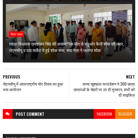
जिला जवार
रसड़ा विधायक उमाशंकर सिंह की असामायिक मौत से चहुओर फैली शोक की लहर,
जेएनसीयू व दवा मार्केट मे हुई शोक सभा, सपा नेता ने जताया शोक
PREVIOUS
NEXT
जेएनसीयू में अंतरराष्ट्रीय योग दिवस का हुआ
सत्या खुशहाल फाउंडेशन ने 300 छात्र
भव्य आयोजन
छात्राओं के चेहरों पर ला दी मुस्कान, सभी को
दी साइकिल
POST
COMMENT
FACEBOOK
BLOGGER