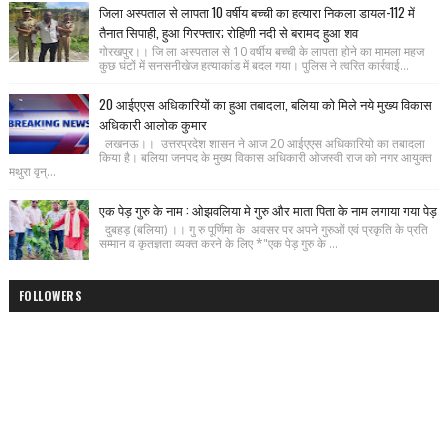
जिला अस्पताल से लापता 10 वर्षीय बच्ची का हत्यारा निकला डायल-112 में
तैनात सिपाही, हुआ गिरफ्तार; रोहिणी नदी से बरामद हुआ शव
गोरखपुर।। जि ला अस्पताल से 10 वर्षीय बच्ची के लापता होने का मामला महज
कुछ घंटों में सनसनीखेज हत्याकांड में बदल गया। पुलिस ने त्वरित कार्रवाई...
20 आईएएस अधिकारियों का हुआ तबादला, बलिया को मिले नये मुख्य विकास
अधिकारी आलोक कुमार
लखनऊ।। उत्तरप्रदेश शासन ने आज 20 आईएएस अधिकारियो का तबादला
किया है। बलिया जनपद के मुख्य विकास अधिकारी ओजस्वी राज को नगर आयुक्त
मथुरा वृन्...
एक पेड़ गुरु के नाम : ओझवलिया मे गुरु और माता पिता के नाम लगाया गया पेड़
दुबहड़ (बलिया) ।। गु रु पूर्णिमा के अवसर पर अपने गुरुओं एवं प्रकृति के प्रति
सम्मान व कृतज्ञता व्यक्त करने के लिए *"एक पेड़ गुरु के ...
FOLLOWERS