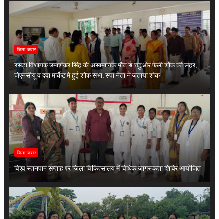
जिला जवार
रसड़ा विधायक उमाशंकर सिंह की असामायिक मौत से चहुओर फैली शोक की लहर,
जेएनसीयू व दवा मार्केट मे हुई शोक सभा, सपा नेता ने जताया शोक
जिला जवार
विश्व स्तनपान सप्ताह पर जिला चिकित्सालय में विधिक जागरूकता शिविर आयोजित