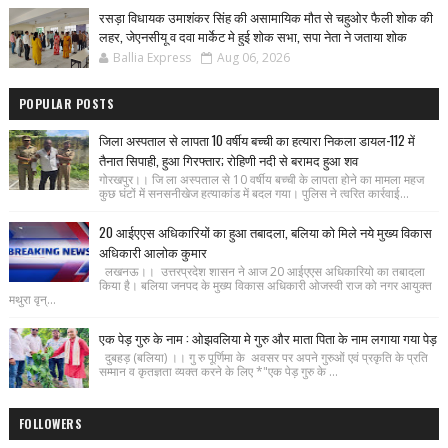
रसड़ा विधायक उमाशंकर सिंह की असामायिक मौत से चहुओर फैली शोक की
लहर, जेएनसीयू व दवा मार्केट मे हुई शोक सभा, सपा नेता ने जताया शोक
Ballia Express
Aug 06, 2026
POPULAR POSTS
जिला अस्पताल से लापता 10 वर्षीय बच्ची का हत्यारा निकला डायल-112 में
तैनात सिपाही, हुआ गिरफ्तार; रोहिणी नदी से बरामद हुआ शव
गोरखपुर।। जि ला अस्पताल से 10 वर्षीय बच्ची के लापता होने का मामला महज
कुछ घंटों में सनसनीखेज हत्याकांड में बदल गया। पुलिस ने त्वरित कार्रवाई...
20 आईएएस अधिकारियों का हुआ तबादला, बलिया को मिले नये मुख्य विकास
अधिकारी आलोक कुमार
लखनऊ।। उत्तरप्रदेश शासन ने आज 20 आईएएस अधिकारियो का तबादला
किया है। बलिया जनपद के मुख्य विकास अधिकारी ओजस्वी राज को नगर आयुक्त
मथुरा वृन्...
एक पेड़ गुरु के नाम : ओझवलिया मे गुरु और माता पिता के नाम लगाया गया पेड़
दुबहड़ (बलिया) ।। गु रु पूर्णिमा के अवसर पर अपने गुरुओं एवं प्रकृति के प्रति
सम्मान व कृतज्ञता व्यक्त करने के लिए *"एक पेड़ गुरु के ...
FOLLOWERS