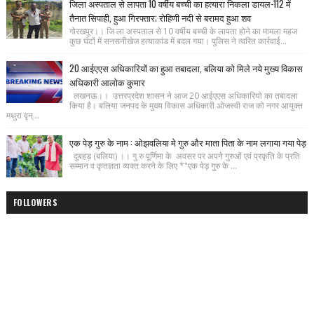
जिला अस्पताल से लापता 10 वर्षीय बच्ची का हत्यारा निकला डायल-112 में
तैनात सिपाही, हुआ गिरफ्तार; रोहिणी नदी से बरामद हुआ शव
गोरखपुर।। जि ला अस्पताल से 10 वर्षीय बच्ची के लापता होने का मामला महज
कुछ घंटों में सनसनीखेज हत्याकांड में बदल गया। पुलिस ने त्वरित कार्रवाई...
20 आईएएस अधिकारियों का हुआ तबादला, बलिया को मिले नये मुख्य विकास
अधिकारी आलोक कुमार
लखनऊ।। उत्तरप्रदेश शासन ने आज 20 आईएएस अधिकारियो का तबादला
किया है। बलिया जनपद के मुख्य विकास अधिकारी ओजस्वी राज को नगर आयुक्त
मथुरा वृन्...
एक पेड़ गुरु के नाम : ओझवलिया मे गुरु और माता पिता के नाम लगाया गया पेड़
दुबहड़ (बलिया) ।। गु रु पूर्णिमा के अवसर पर अपने गुरुओं एवं प्रकृति के प्रति
सम्मान व कृतज्ञता व्यक्त करने के लिए *"एक पेड़ गुरु के ...
FOLLOWERS