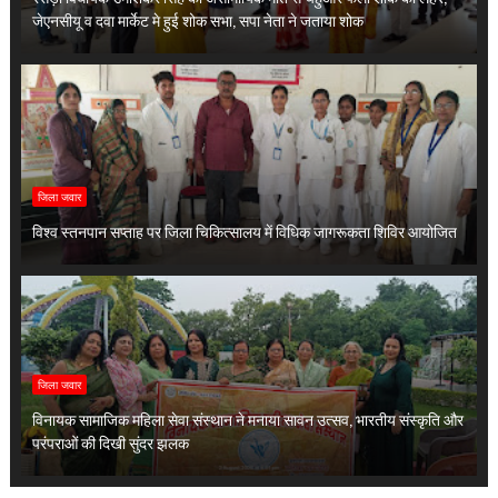
जेएनसीयू व दवा मार्केट मे हुई शोक सभा, सपा नेता ने जताया शोक
जिला जवार
विश्व स्तनपान सप्ताह पर जिला चिकित्सालय में विधिक जागरूकता शिविर आयोजित
जिला जवार
विनायक सामाजिक महिला सेवा संस्थान ने मनाया सावन उत्सव, भारतीय संस्कृति और
परंपराओं की दिखी सुंदर झलक