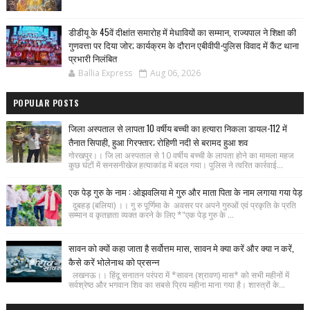
डीडीयू के 45वें दीक्षांत समारोह में मेधावियों का सम्मान, राज्यपाल ने शिक्षा की
गुणवत्ता पर दिया जोर; कार्यक्रम के दौरान एबीवीपी-पुलिस विवाद में कैंट थाना
प्रभारी निलंबित
Ballia Express
Aug 06, 2026
POPULAR POSTS
जिला अस्पताल से लापता 10 वर्षीय बच्ची का हत्यारा निकला डायल-112 में
तैनात सिपाही, हुआ गिरफ्तार; रोहिणी नदी से बरामद हुआ शव
गोरखपुर।। जि ला अस्पताल से 10 वर्षीय बच्ची के लापता होने का मामला महज
कुछ घंटों में सनसनीखेज हत्याकांड में बदल गया। पुलिस ने त्वरित कार्रवाई...
एक पेड़ गुरु के नाम : ओझवलिया मे गुरु और माता पिता के नाम लगाया गया पेड़
दुबहड़ (बलिया) ।। गु रु पूर्णिमा के अवसर पर अपने गुरुओं एवं प्रकृति के प्रति
सम्मान व कृतज्ञता व्यक्त करने के लिए *"एक पेड़ गुरु के ...
सावन को क्यों कहा जाता है सर्वोत्तम मास, सावन मे क्या करें और क्या न करें,
कैसे करें भोलेनाथ को प्रसन्न
लखनऊ।। हिंदू सनातन परंपरा में *सावन (श्रावण) मास* को सभी महीनों में
सर्वश्रेष्ठ और भगवान शिव का सबसे प्रिय महीना माना गया है। शास्त्रों के...