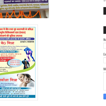
कर
N
E
M