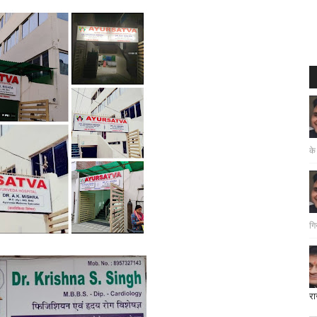
के
गि
रा
दत