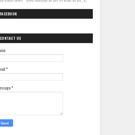
ीब प्रशांत किशोर दतिया मध्यप्रदेश की सीट पर बीजेपी की हार , ब...
FACEBOOK
CONTACT US
ame
mail
*
essage
*