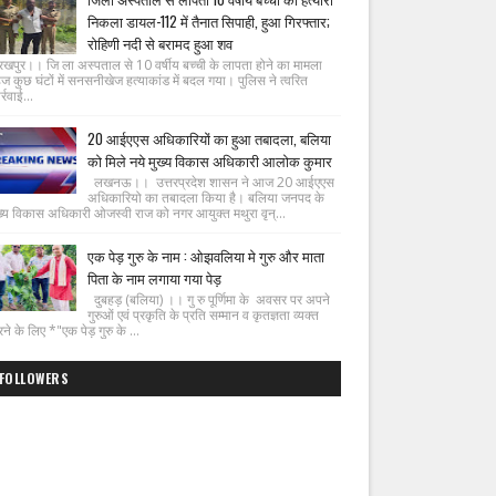
निकला डायल-112 में तैनात सिपाही, हुआ गिरफ्तार;
रोहिणी नदी से बरामद हुआ शव
रखपुर।। जि ला अस्पताल से 10 वर्षीय बच्ची के लापता होने का मामला
ज कुछ घंटों में सनसनीखेज हत्याकांड में बदल गया। पुलिस ने त्वरित
्रवाई...
20 आईएएस अधिकारियों का हुआ तबादला, बलिया
को मिले नये मुख्य विकास अधिकारी आलोक कुमार
लखनऊ।। उत्तरप्रदेश शासन ने आज 20 आईएएस
अधिकारियो का तबादला किया है। बलिया जनपद के
ख्य विकास अधिकारी ओजस्वी राज को नगर आयुक्त मथुरा वृन्...
एक पेड़ गुरु के नाम : ओझवलिया मे गुरु और माता
पिता के नाम लगाया गया पेड़
दुबहड़ (बलिया) ।। गु रु पूर्णिमा के अवसर पर अपने
गुरुओं एवं प्रकृति के प्रति सम्मान व कृतज्ञता व्यक्त
ने के लिए *"एक पेड़ गुरु के ...
FOLLOWERS