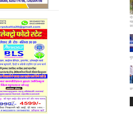
गो
मह
कार
मु
कर