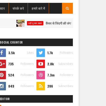
जवार
संपर्क करे
हमारे बारे में
कैंसर से जिंदगी की जंग हार गए बसपा विधायक उमाशंकर सिंह, पूर्
बड़ी दुःखद खबर
SOCIAL COUNTER
3.5k
1.7k
Likes
Followers
735
2.8k
Followers
Subscribes
524
7.3m
Followers
Followers
849
286
Followers
Subscribes
EDITOR