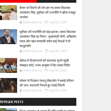
कैंसर से जिंदगी की जंग हार गए बसपा विधायक
उमाशंकर सिंह, पूर्वांचल की राजनीति ने खोया मजबूत
जननेता
Ballia Express
Aug 06, 2026
पूर्वांचल की राजनीति को बड़ा झटका, बसपा विधायक
उमाशंकर सिंह का निधन : मुख्यमंत्री योगी, अखिलेश
यादव और बहन मायावती समेत कई नेताओं ने दी
श्रद्धांजलि
Ballia Express
Aug 06, 2026
बलिया में दिव्यांगजनों की समस्याएं सुनने पहुंची
मोबाइल कोर्ट, राज्य आयुक्त ने दिए सख्त निर्देश
Ballia Express
Aug 04, 2026
कोबरा से भिड़कर पालतू लैब्राडोर ने बचाई परिवार
की जान, वफादारी निभाते हुए गंवाई जिंदगी
Ballia Express
Aug 04, 2026
POPULAR POSTS
जिला अस्पताल से लापता 10 वर्षीय बच्ची का हत्यारा