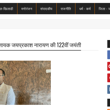
ेल-खिलाडी
मनोरंजन
संपादकीय
राजनीति
धर्म - कर्म
जिला - 
ोकनायक जयप्रकाश नारायण की 122वीं जयंती